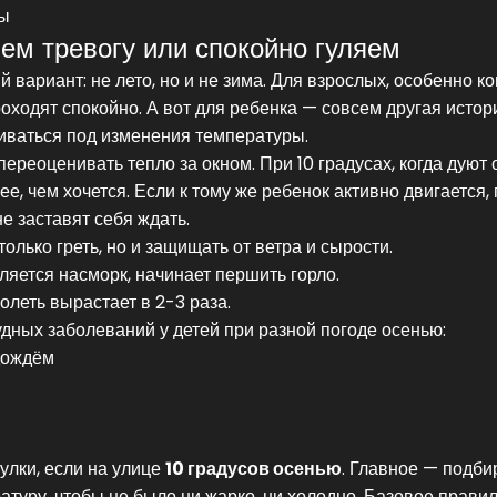
ры
ем тревогу или спокойно гуляем
 вариант: не лето, но и не зима. Для взрослых, особенно ко
оходят спокойно. А вот для ребенка — совсем другая истор
иваться под изменения температуры.
реоценивать тепло за окном. При 10 градусах, когда дуют
е, чем хочется. Если к тому же ребенок активно двигается,
е заставят себя ждать.
олько греть, но и защищать от ветра и сырости.
ляется насморк, начинает першить горло.
олеть вырастает в 2-3 раза.
удных заболеваний у детей при разной погоде осенью:
дождём
улки, если на улице
10 градусов осенью
. Главное — подби
атуру, чтобы не было ни жарко, ни холодно. Базовое прави