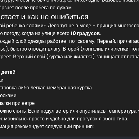
мёрзнет после пробега по лужам.
отает и как не ошибиться
й ребенка слоями». Дело тут не в моде – принцип многосл
 погоду, когда на улице всего
10 градусов
.
Каждый слой одежды работает по-своему. Первый, прилега
е), быстро отводит влагу. Второй (лонгслив или легкая то
реет. Верхний слой (куртка или жилетка) защищает от ветр
 детей
:
ки
ветровка либо легкая мембранная куртка
носками
атки при ветре
можно снять. Если подул ветер или опустилась температура
: мобильно, просто и удобно для прогулок любого типа.
циация рекомендует следующий принцип: