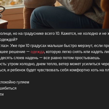
нце, но на градуснике всего 10. Кажется, не холодно и не 
с одеждой?
 глаз». Уже при 10 градусах малыши быстро мерзнут, если п
Лучшее решение —
одежда
, которую легко снять или надеть л
ь десять слоев надень — все равно потом простываешь.
ь: утром холодно, днем тепло, ветер может усилиться чере
ся, и ребенок будет чувствовать себя комфортно хоть на п
спокойно гуляем
ошибиться
ти