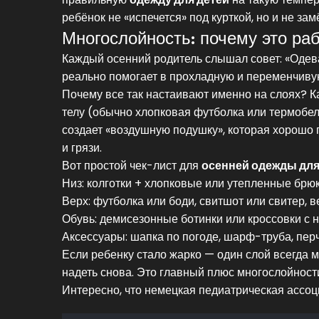
ребёнок не «испечется» под курткой, но и не за
Многослойность: почему это раб
Каждый осенний родитель слышал совет: «Одева
реально помогает в прохладную и переменчивую
Почему все так настаивают именно на слоях? 
телу (обычно хлопковая футболка или термобель
создает «воздушную подушку», которая хорошо г
и грязи.
Вот простой чек-лист для
осенней одежды для
Низ: колготки + хлопковые или утепленные брю
Верх: футболка или боди, свитшот или свитер, 
Обувь: демисезонные ботинки или кроссовки с 
Аксессуары: шапка по погоде, шарф-труба, перч
Если ребенку стало жарко — один слой всегда 
надеть снова. Это главный плюс многослойности
Интересно, что немецкая педиатрическая ассо