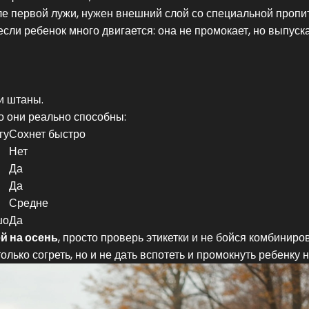
ле первой лужи, нужен внешний слой со специальной пропи
сли ребенок много двигается: она не промокает, но выпуск
и штаны.
о они реально способны:
гу
Сохнет быстро
Нет
Да
Да
Средне
шо
Да
й на осень
, просто проверь этикетки и не бойся комбиниро
лько согреть, но и не дать вспотеть и промокнуть ребенку н