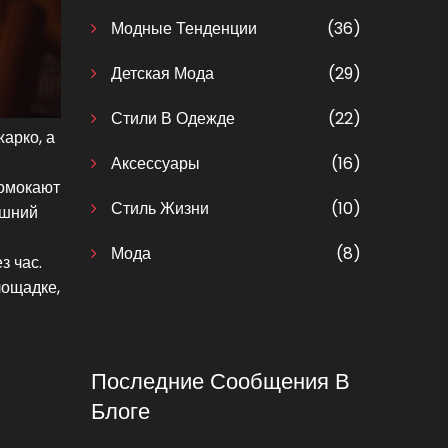
Модные Тенденции
(36)
Детская Мода
(29)
Стили В Одежде
(22)
жарко, а
Аксессуары
(16)
ромокают
Стиль Жизни
(10)
ишний
Мода
(8)
з час.
лощадке,
Последние Сообщения В
Блоге