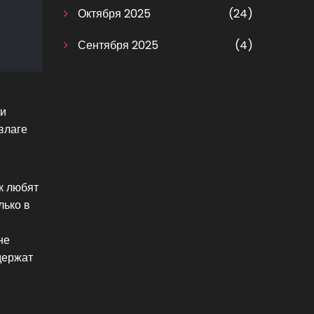
Октября 2025
(24)
Сентября 2025
(4)
 и
влаге
к любят
лько в
не
держат