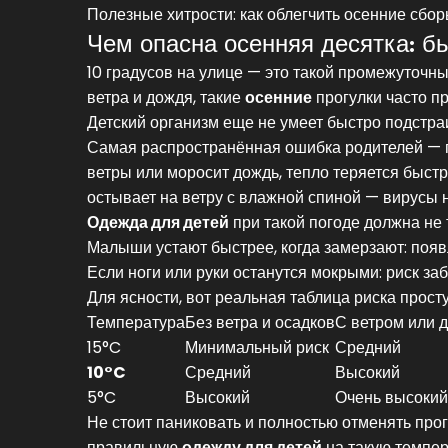
Полезные хитрости: как облегчить осенние сбо
Чем опасна осенняя десятка: бь
10 градусов на улице — это такой промежуточный
ветра и дождя, такие
осенние
прогулки часто пр
Детский организм еще не умеет быстро подстра
Самая распространённая ошибка родителей — пе
ветры или моросит дождь, тепло теряется быстре
остывает на ветру с влажной спиной — вирусы н
Одежда для детей
при такой погоде должна не т
Малыши устают быстрее, когда замерзают: появ
Если ноги или руки останутся мокрыми: риск заб
Для ясности, вот реальная таблица риска прост
Температура
Без ветра и осадков
С ветром или 
15°C
Минимальный риск
Средний
10°C
Средний
Высокий
5°C
Высокий
Очень высокий
Не стоит паниковать и полностью отменять прог
правильную
одежду для детей
на такую темпер