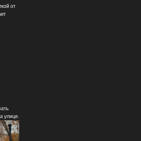
ткой от
ает
вать
а улице.