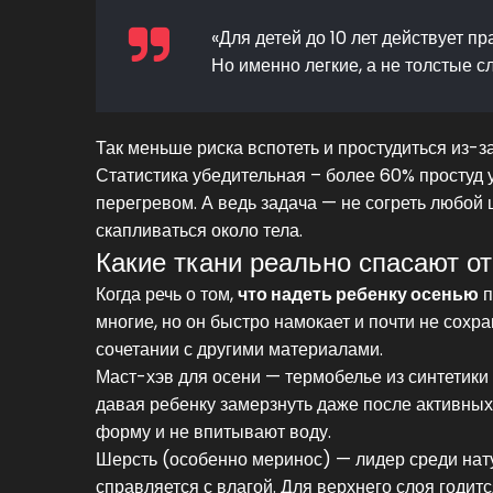
«Для детей до 10 лет действует п
Но именно легкие, а не толстые сл
Так меньше риска вспотеть и простудиться из-
Статистика убедительная – более 60% простуд
перегревом. А ведь задача — не согреть любой 
скапливаться около тела.
Какие ткани реально спасают от
Когда речь о том,
что надеть ребенку осенью
п
многие, но он быстро намокает и почти не сохра
сочетании с другими материалами.
Маст-хэв для осени — термобелье из синтетики 
давая ребенку замерзнуть даже после активных
форму и не впитывают воду.
Шерсть (особенно меринос) — лидер среди нату
справляется с влагой. Для верхнего слоя годитс