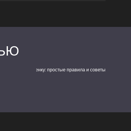
НЬЮ
дусов осенью ребенку: простые правила и советы