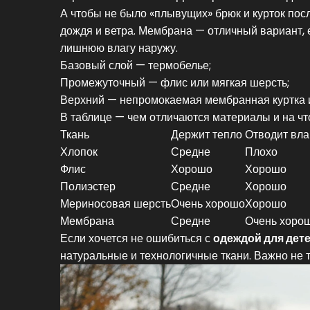
А чтобы не было «плывущих» брюк и курток пос
дождя и ветра. Мембрана — отличный вариант, е
лишнюю влагу наружу.
Базовый слой — термобелье;
Промежуточный — флис или мягкая шерсть;
Верхний — непромокаемая мембранная куртка 
В таблице — чем отличаются материалы и на чт
Ткань
Держит тепло
Отводит вла
Хлопок
Средне
Плохо
Флис
Хорошо
Хорошо
Полиэстер
Средне
Хорошо
Мериносовая шерсть
Очень хорошо
Хорошо
Мембрана
Средне
Очень хоро
Если хочется не ошибиться с
одеждой для дете
натуральные и технологичные ткани. Важно не то