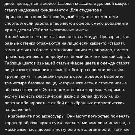
дней проводятся в офисе, базовая классика и деловой кэжуал
станут надёжным фундаментом. Для студентов и
фрилансеров подойдёт свободный кэжуал с элементами
спорта. А если работа в творческой сфере, смело добавляйте
яркие детали Y2K или эклектичные миксы.
Второй момент – понять, какие цвета вам идут. Проверьте, как
разные оттенки отражаются на лице: если какие‑то «старят»,
замените их на более «омолаживающие» – например, вместо
грязно‑коричневого попробуйте тёплый беж или мягкий серый.
Таблица цветов из нашей статьи «Какие цвета в одежде старят
лицо и как их заменить» поможет быстро сориентироваться.
Третий пункт – проанализировать свой гардероб. Выберите
три‑четыре базовые вещи, которые уже есть, и строьте новые
образы вокруг них. Это экономит деньги и время. Например,
если у вас есть классический джинс и белая футболка, их
легко комбинировать с любой из выбранных стилистических
направлений.
Не забывайте про аксессуары. Они могут полностью поменять
характер образа: яркая сумка сделает минимализм игривым, а
массивные часы добавят нотку богатой элегантности. Наличие