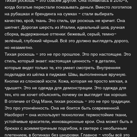
Тихая роскошь - это совсем другое. Она появилась в 2010-х,
когда богатые перестали показывать деньги. Вместо логотипов
на рубашках и брендинга на сумках - стали выбирать
качество, крой, ткань. Это стиль, где роскошь не кричит. Она
шепчет. Дорогая шерсть из Италии, идеальный шов, ручная
сборка, выдержанные оттенки: бежевый, серый, темно-
зелёный, глубокий чёрный. Всё это должно выглядеть дорого,
но незаметно.
Тихая роскошь - это не про прошлое. Это про настоящее. Это
стиль, который знает: настоящая ценность - в деталях,
которые видят только те, кто умеет смотреть. Внутренняя
подкладка из шёлка в пиджаке. Швы, выполненные вручную.
Кнопки из слоновой кости. Кожа, которая не просто мягкая, а
«дышит». Это не одежда для демонстрации. Это одежда для
тех, кто не хочет объяснять, почему он выглядит так хорошо.
В отличие от Олд Мани, тихая роскошь - это не про традиции.
Это про утончённость. Она не боится быть современной.
Наоборот - она использует технологии: термостойкие ткани,
устойчивые красители, инновационные крои. Она может быть в
брюках с асимметричным подгибом, в свитере с необычным
плетением, в ботинках без шнуровки. Главное - чтобы всё это