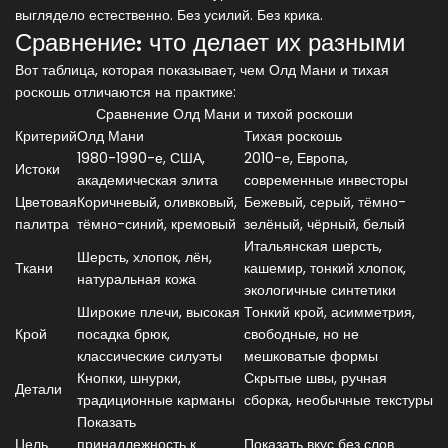
выглядело естественно. Без усилий. Без крика.
Сравнение: что делает их разными
Вот таблица, которая показывает, чем Олд Мани и тихая
роскошь отличаются на практике:
Сравнение Олд Мани и тихой роскоши
Критерий
Олд Мани
Тихая роскошь
1980-1990-е, США,
2010-е, Европа,
Истоки
академическая элита
современные инвесторы
Цветовая
Коричневый, оливковый,
Бежевый, серый, тёмно-
палитра
тёмно-синий, кремовый
зелёный, чёрный, белый
Итальянская шерсть,
Шерсть, хлопок, лён,
Ткани
кашемир, тонкий хлопок,
натуральная кожа
экологичные синтетики
Широкие плечи, высокая
Тонкий крой, асимметрия,
Крой
посадка брюк,
свободные, но не
классические силуэты
мешковатые формы
Кнопки, шнурки,
Скрытые швы, ручная
Детали
традиционные карманы
сборка, необычные текстуры
Показать
Цель
принадлежность к
Показать вкус без слов