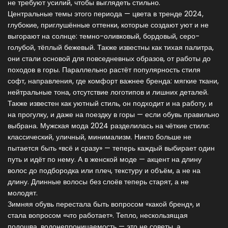
не требуют усилий, чтобы выглядеть стильно.
Центральные темы этого периода —
цвета в тренде 2024
,
глубокие, приглушённые оттенки, которые создают уют и не
выгорают на солнце: темно-оливковый, бордовый, серо-
голубой, тёплый бежевый
. Также известны как
тихая палитра
,
они стали основой для повседневных образов, от работы до
походов в горы.
Параллельно растёт популярность
стиля
софт
,
направления, где комфорт важнее бренда: мягкие ткани,
нейтральные тона, отсутствие логотипов и лишних деталей
.
Также известен как
уютный стиль
, он подходит и на работу, и
на прогулку, и даже на поездку в горы — если обувь правильно
выбрана.
Мужская мода 2024 разделилась на чёткие стили:
классический, уличный, минимализм. Никто больше не
пытается быть «всё и сразу» — теперь каждый выбирает один
путь и идёт по нему. А в женской моде — акцент на длину
волос до подбородка или плеч, текстуру и объём, а не на
длину. Длинные волосы без слоёв теперь старят, а не
молодят.
Зимняя обувь перестала быть вопросом «какой бренд», и
стала вопросом «что работает». Тепло, нескользящая
подошва, водонепроницаемость — это не советы, а