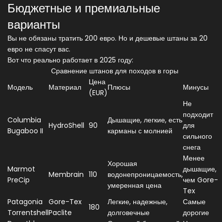
Бюджетные и премиальные
варианты
Вы не обязаны тратить 200 евро. Но и дешевые штаны за 20
евро не спасут вас.
Вот что реально работает в 2025 году:
Сравнение штанов для походов в горы
Цена
Модель
Материал
Плюсы
Минусы
(EUR)
Не
подходит
Columbia
Дышащие, легкие, есть
HydroShell
90
для
Bugaboo II
карманы с молнией
сильного
снега
Менее
Хорошая
Marmot
дышащие,
Membrain
110
водонепроницаемость,
PreCip
чем Gore-
умеренная цена
Tex
Patagonia
Gore-Tex
Легкие, надежные,
Самые
180
Torrentshell
Paclite
долговечные
дорогие