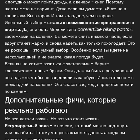
к полудню может пойти дождь, а к вечеру - снег. Поэтому
шорты - это не вариант. Даже если вы думаете: «Я же не в
тропиках». Вы в горах. И там холоднее, чем в городе.
Идеальный выбор -
штаны с возможностью превращения в
шорты
. Да, они есть. Модели типа
convertible hiking pants
с
застежками на коленях. Вы можете снять нижнюю часть, если
вдруг станет жарко, и снова надеть, как только похолодает. Это
не роскошь - это умный выбор. Особенно если вы идете на
несколько дней и не знаете, какая погода будет.
Если вы не хотите возиться с застежками - берите
классические горные брюки. Они должны быть с регулировкой
по лодыжке, чтобы не зацеплялись за обувь. И желательно - с
подкладкой на коленях. Это спасет вас, когда придется ползти
по камням.
Дополнительные фичи, которые
реально работают
Не все детали важны. Но вот что стоит искать:
Регулируемый пояс
- с поясом, который можно подтянуть
или ослабить. Потому что рюкзак может давить, а когда вы
садитесь - талия сжимается.