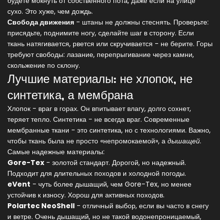
будете мокнуть от собственного пота, даже если на улице
сухо. Это хуже, чем дождь.
Свобода движения
- штаны не должны стеснять. Проверьте:
присядьте, поднимите ногу, сделайте шаг в сторону. Если
ткань натягивается, рвется или скручивается - не берите. Горы
требуют свободы: лазание, перепрыгивание через камни,
скольжение по склону.
Лучшие материалы: не хлопок, не
синтетика, а мембрана
Хлопок - враг в горах. Он впитывает влагу, долго сохнет,
теряет тепло. Синтетика - не всегда враг. Современные
мембранные ткани - это синтетика, но с технологиями. Важно,
чтобы ткань была не просто «непромокаемой», а
дышащей
.
Самые надежные материалы:
Gore-Tex
- золотой стандарт. Дорогой, но надежный.
Подходит для длительных походов и холодной погоды.
eVent
- чуть более дышащий, чем Gore-Tex, но менее
устойчив к износу. Хорош для активных походов.
Polartec NeoShell
- отличный выбор, если вы часто в снегу
и ветре. Очень дышащий, но не такой водонепроницаемый,