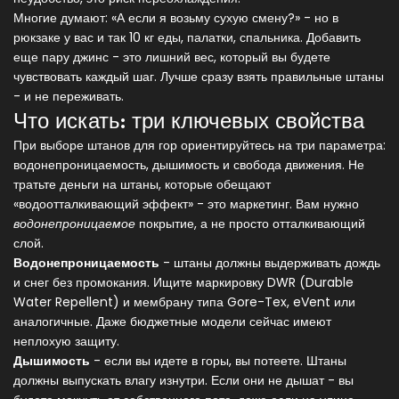
Многие думают: «А если я возьму сухую смену?» - но в
рюкзаке у вас и так 10 кг еды, палатки, спальника. Добавить
еще пару джинс - это лишний вес, который вы будете
чувствовать каждый шаг. Лучше сразу взять правильные штаны
- и не переживать.
Что искать: три ключевых свойства
При выборе штанов для гор ориентируйтесь на три параметра:
водонепроницаемость, дышимость и свобода движения. Не
тратьте деньги на штаны, которые обещают
«водоотталкивающий эффект» - это маркетинг. Вам нужно
водонепроницаемое
покрытие, а не просто отталкивающий
слой.
Водонепроницаемость
- штаны должны выдерживать дождь
и снег без промокания. Ищите маркировку DWR (Durable
Water Repellent) и мембрану типа Gore-Tex, eVent или
аналогичные. Даже бюджетные модели сейчас имеют
неплохую защиту.
Дышимость
- если вы идете в горы, вы потеете. Штаны
должны выпускать влагу изнутри. Если они не дышат - вы