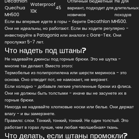
Decathlon
Отличный бюджетный
Не для
Waterproof
Quechua
45
вариант, подходит для
длительных
10K
MH500
новичков
походов
Если вы впервые идете в горы - берите Decathlon MH500.
Они не идеальны, но работают. Если вы ходите регулярно -
инвестируйте в Patagonia или аналоги с Gore-Tex. Они
прослужат 5-7 лет.
Что надеть под штаны?
Не надевайте джинсы под горные брюки. Это не шутка -
многие так делают. Вместо этого:
Термобелье из полипропилена или шерсти мериноса - это
основа. Оно отводит пот, не намокает, не мерзнет.
Если холодно - добавьте легкие утепленные брюки из флиса.
Они не должны быть толстыми - иначе вы не засунете их в
горные брюки.
Никогда не надевайте хлопковые носки или белье. Они держат
влагу - и вы замерзнете.
Правило: слои. Тонкий, тонкий, тонкий. Не один толстый. Это
работает в горах лучше, чем любая «волшебная» ткань.
Что делать, если штаны промокли?