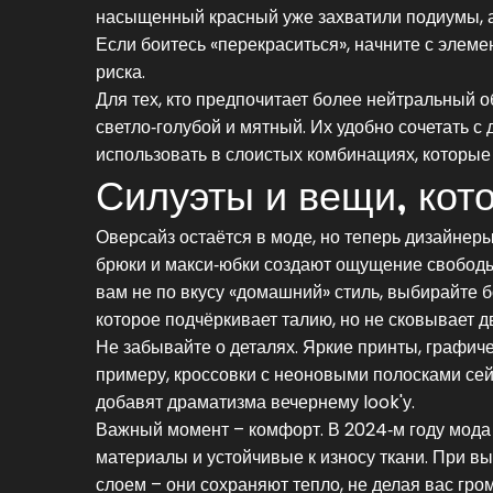
насыщенный красный уже захватили подиумы, а 
Если боитесь «перекраситься», начните с элеме
риска.
Для тех, кто предпочитает более нейтральный 
светло‑голубой и мятный. Их удобно сочетать с
использовать в слоистых комбинациях, которые 
Силуэты и вещи, кот
Оверсайз остаётся в моде, но теперь дизайне
брюки и макси‑юбки создают ощущение свободы 
вам не по вкусу «домашний» стиль, выбирайте б
которое подчёркивает талию, но не сковывает д
Не забывайте о деталях. Яркие принты, графич
примеру, кроссовки с неоновыми полосками сей
добавят драматизма вечернему look'у.
Важный момент – комфорт. В 2024‑м году мода 
материалы и устойчивые к износу ткани. При 
слоем – они сохраняют тепло, не делая вас гро