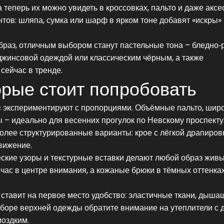
теперь их можно увидеть в кроссовках, пальто и даже аксе
нтов: шляпа, сумка или шарф в ярком тоне добавят «искры»
образ, отличным выбором станут пастельные тона – бледно‑
 джинсовой одеждой или классическим чёрным, а также
сейчас в тренде.
орые стоит попробовать
ры экспериментируют с пропорциями. Объёмные пальто, шир
– идеально для весенних прогулок по Невскому проспекту
олее структурированные варианты: крое с лёгкой драпиров
вижение.
еские узоры и текстурные вставки делают любой образ живы
час в центре внимания, а кожаные брюки в тёмных оттенка
ставит на первое место удобство: эластичные ткани, дыша
выборе верхней одежды обратите внимание на утеплители с
моздким.