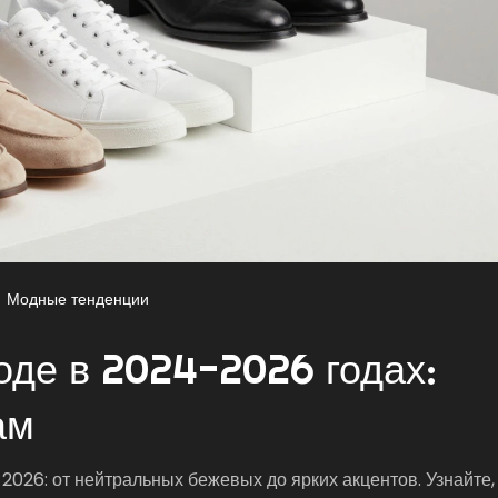
Модные тенденции
оде в 2024-2026 годах:
ам
026: от нейтральных бежевых до ярких акцентов. Узнайте,