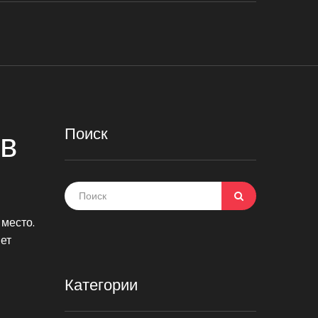
Поиск
 в
 место.
ет
Категории