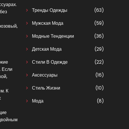
ссуарах.
Тренды Одежды
(63)
 без
Мужская Мода
(59)
розовый,
Модные Тенденции
(36)
Детская Мода
(29)
окие
Стили В Одежде
(22)
. Если
Аксессуары
(16)
кой,
Стиль Жизни
(10)
м. К
х
Мода
(8)
щие
 двойным