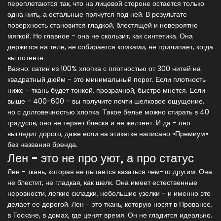
переплетаются так, что на лицевой стороне остается только
одна нить, а остальные прячутся под ней. В результате
поверхность становится гладкой, блестящей и невероятно
мягкой. Но главное - она не скользит, как синтетика. Она
держится на теле, не собирается комками, не прилипает, когда
вы потеете.
Важно: сатин из 100% хлопка с плотностью от 300 нитей на
квадратный дюйм - это минимальный порог. Если плотность
ниже - ткань будет тонкой, прозрачной, быстро мнется. Если
выше - 400-600 - вы получите почти шелковое ощущение,
но с долговечностью хлопка. Такое белье можно стирать в 40
градусов, оно не теряет блеска и не желтеет. И да - оно
выглядит дорого, даже если на этикетке написано «Премиум»
без названия бренда.
Лен - это не про уют, а про статус
Лен - ткань, которая не пытается казаться чем-то другим. Она
не блестит, не гладкая, как шелк. Она имеет естественные
неровности, легкие складки, небольшие узелки - и именно это
делает ее дорогой. Лен - это ткань, которую носят в Провансе,
в Тоскане, в домах, где ценят время. Он не гладится идеально.