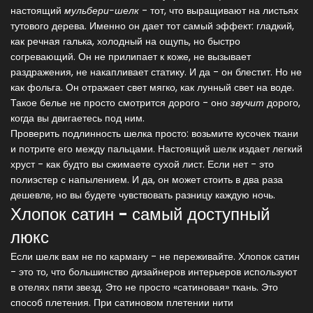
настоящий
мульбери-шелк
- тот, что выращивают на листьях
тутового дерева. Именно он дает тот самый эффект: гладкий,
как речная галька, холодный на ощупь, но быстро
согревающий. Он не прилипает к коже, не вызывает
раздражения, не накапливает статику. И да - он блестит. Но не
как фольга. Он отражает свет мягко, как лунный свет на воде.
Такое белье не просто смотрится дорого - оно
звучит
дорого,
когда вы двигаетесь под ним.
Проверить подлинность шелка просто: возьмите кусочек ткани
и потрите его между пальцами. Настоящий шелк издает легкий
хруст - как будто вы сжимаете сухой лист. Если нет - это
полиэстер с напылением. И да, он может стоить в два раза
дешевле, но вы будете чувствовать разницу каждую ночь.
Хлопок сатин - самый доступный
люкс
Если шелк вам не по карману - не переживайте. Хлопок сатин
- это то, что большинство дизайнеров интерьеров используют
в отелях пяти звезд. Это не просто «сатиновая» ткань. Это
способ плетения. При сатиновом плетении нити