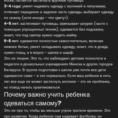
носки, пытается застегнуть крупные пуговицы.
3-4 года:
умеет надевать одежду с молнией и липучками,
отличает переднюю и заднюю часть одежды, выбирает одежду
по сезону (хотя иногда - «по цвету»).
4-5 лет:
застегивает пуговицы, завязывает шнурки (часто с
помощью упрощенных техник), одевается без подсказок,
знает, что под свитер нужно надеть майку.
5-6 лет:
одевается полностью самостоятельно, включая
нижнее белье, умеет складывать одежду, знает, что в дождь
нужен плащ, а в мороз - шапка и шарф.
Это не теория. Это то, что наблюдают детские психологи и
педагоги в дошкольных учреждениях Минска и других городов
Беларуси. В группе подготовки к школе уже почти все дети
одеваются сами - и это нормально. Если ваш ребенок в пять
лет все еще не может застегнуть молнию - это не проблема,
но повод начать практиковаться.
Почему важно учить ребенка
одеваться самому?
Это не про то, чтобы вы меньше утром тратили времени. Это
про развитие. Когда ребенок сам надевает футболку, он