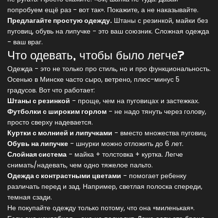
попробуем ещё раз - вот так». Покажите, а не наказывайте.
Предлагайте простую одежду.
Штаны с резинкой, майки без
пуговиц, обувь на липучке - это ваш союзник. Сложная одежда
- ваш враг.
Что одевать, чтобы было легче?
Одежда - это не только про стиль, но и про функциональность.
Осенью в Минске часто сыро, ветрено, плюс-минус 5
градусов. Вот что работает:
Штаны с резинкой
- проще, чем на пуговицах и застежках.
Футболки с широким горлом
- не надо тянуть через голову,
просто сверху надевается.
Куртки с молнией и липучками
- вместо множества пуговиц.
Обувь на липучке
- шнурки можно отложить до 6 лет.
Слойная система
- майка + толстовка + куртка. Легче
снимать/надевать, чем одно тяжелое пальто.
Одежда с контрастными цветами
- помогает ребенку
различать перед и зад. Например, светлая полоска спереди,
темная сзади.
Не покупайте одежду только потому, что она «миленькая».