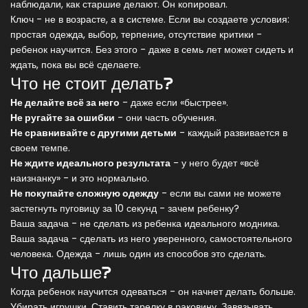
наблюдали, как старшие делают. Он копировал.
Ключ - не в возрасте, а в системе. Если вы создаете условия:
простая одежда, выбор, терпение, отсутствие критики -
ребенок научится. Без этого - даже в семь лет может сидеть и
ждать, пока вы всё сделаете.
Что не стоит делать?
Не делайте всё за него
- даже если «быстрее».
Не ругайте за ошибки
- они часть обучения.
Не сравнивайте с другими детьми
- каждый развивается в
своем темпе.
Не ждите идеального результата
- у него будет «всё
наизнанку» - и это нормально.
Не покупайте сложную одежду
- если вы сами не можете
застегнуть пуговицу за 10 секунд - зачем ребенку?
Ваша задача - не сделать из ребенка идеального модника.
Ваша задача - сделать из него уверенного, самостоятельного
человека. Одежда - лишь один из способов это сделать.
Что дальше?
Когда ребенок научится одеваться - он начнет делать больше.
Убирать игрушки. Ставить тарелку в раковину. Завязывать