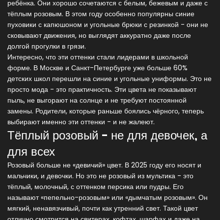
ребёнка. Они хорошо сочетаются с белым, бежевым и даже с
тёплым розовым. В этом году особенно популярны синие
пуховики с капюшоном и угольные брюки с резинкой - они не
сковывают движения, но выглядят аккуратно даже после
долгой прогулки в грязи.
Интересно, что эти оттенки стали лидерами в школьной
форме. В Москве и Санкт-Петербурге уже больше 60%
детских школ перешли на синие и угольные униформы. Это не
просто мода - это практичность. Эти цвета не показывают
пыль, не выгорают на солнце и не требуют постоянной
замены. Родители, которые раньше боялись чёрного, теперь
выбирают именно эти оттенки - и не жалеют.
Тёплый розовый - не для девочек, а
для всех
Розовый больше не «девичий» цвет. В 2025 году его носят и
мальчики, и девочки. Но это не розовый из мультика - это
тёплый, молочный, с оттенком персика или пудры. Его
называют «пепельно-розовым» или «дымчатым розовым». Он
мягкий, ненавязчивый, почти как утренний свет. Такой цвет
отлично смотрится на свитерах, кофтах, шарфах и даже на