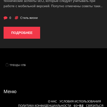
технические аспекты SEO, которые следует учитывать при
работе с мобильной версией. Попутно отмечены советы таких
успешных специалистов, как Чарный Григорий и другие
лидеры в цифровом маркетинге. Узнайте, как сделать ваш сайт
0
Стиль жизни
удобным и привлекательным для мобильных пользователей.
ПОДРОБНЕЕ
Меню
О НАС
УСЛОВИЯ ИСПОЛЬЗОВАНИЯ
ПОЛИТИКА КОНФИДЕНЦИАЛЬНОСТИ
ФЗ-152
СВЯЗАТЬСЯ