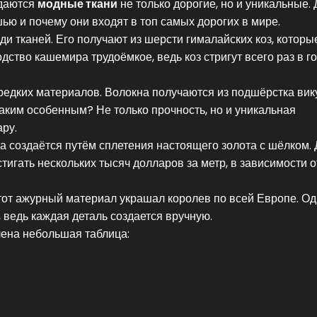
адаются
модные ткани
не только дорогие, но и уникальные.
ью и почему они входят в топ самых дорогих в мире.
и тканей. Его получают из шерсти гималайских коз, которы
ство кашемира трудоёмкое, ведь коз стригут всего раз в го
едких материалов. Волокна получаются из подшёрстка вик
таким особенным? Не только прочность, но и уникальная
ару.
на создаётся путём сплетения настоящего золота с шёлком. Д
тигать нескольких тысяч долларов за метр, в зависимости о
этот ажурный материал украшал королев по всей Европе. О
 ведь каждая деталь создается вручную.
ена небольшая таблица: