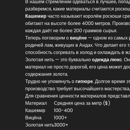
В нашем стремлении одеваться в лучшее, поп
разберемся, какие материалы считаются роскош
Кашемир
часто называют королём роскоши сред
обитают на высоте более 4000 метров. Производ
каждая даёт не более 200 граммов сырья.
Теперь поговорим о
вицёне
— одном из самых р
родичей лам, живущих в Андах. Что делает его 
способность согревать в холод и охлаждать в ж
Золотая нить — это буквально
одежда люкс
. О
материал не просто дорогой, его цена может дос
содержания золота.
Трудно не упомянуть о
гипюре
. Долгое время 
производство требует высочайшего мастерства,
Для сравнения ценности материалов представл
Материал
Средняя цена за метр ($)
Кашемир
100-400
Вицёна
1000+
Золотая нить
3000+