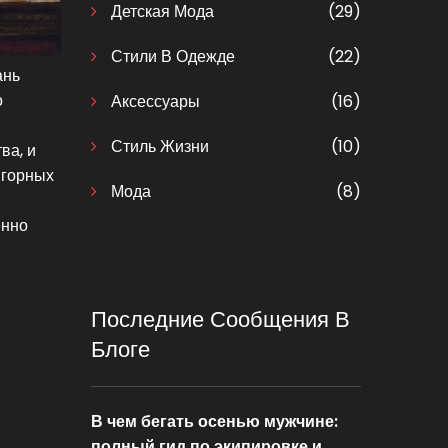
Детская Мода
(29)
Стили В Одежде
(22)
ань
о
Аксессуары
(16)
Стиль Жизни
(10)
ва, и
 горных
Мода
(8)
енно
Последние Сообщения В
Блоге
В чем бегать осенью мужчине:
полный гид по экипировке и