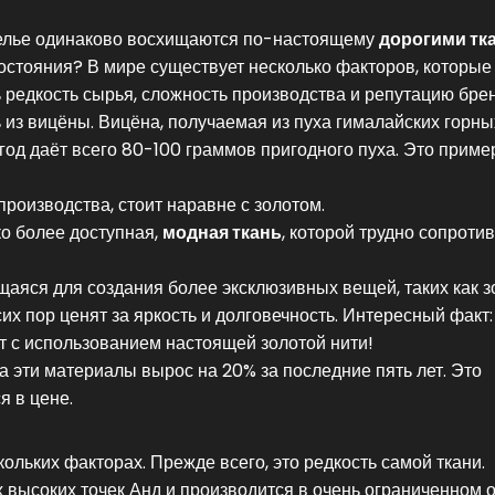
елье одинаково восхищаются по-настоящему
дорогими тк
остояния? В мире существует несколько факторов, которые
 редкость сырья, сложность производства и репутацию брен
из вицёны. Вицёна, получаемая из пуха гималайских горных
 год даёт всего 80-100 граммов пригодного пуха. Это приме
производства, стоит наравне с золотом.
ко более доступная,
модная ткань
, которой трудно сопроти
щаяся для создания более эксклюзивных вещей, таких как з
 сих пор ценят за яркость и долговечность. Интересный факт:
т с использованием настоящей золотой нити!
а эти материалы вырос на 20% за последние пять лет. Это
я в цене.
ольких факторах. Прежде всего, это редкость самой ткани.
высоких точек Анд и производится в очень ограниченном 