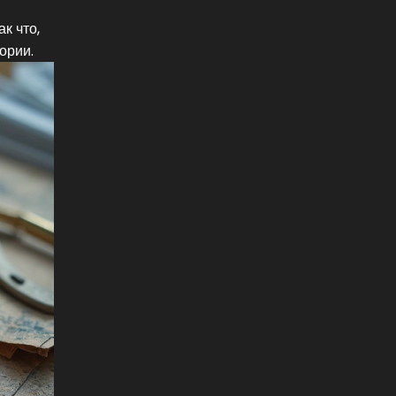
к что,
ории.