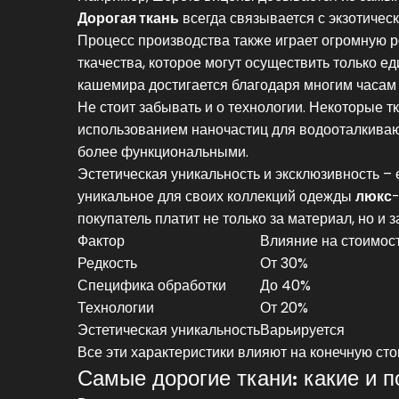
Дорогая ткань
всегда связывается с экзотичес
Процесс производства также играет огромную р
ткачества, которое могут осуществить только е
кашемира достигается благодаря многим часам 
Не стоит забывать и о технологии. Некоторые 
использованием наночастиц для водооталкивающ
более функциональными.
Эстетическая уникальность и эксклюзивность –
уникальное для своих коллекций одежды
люкс
-
покупатель платит не только за материал, но и з
Фактор
Влияние на стоимос
Редкость
От 30%
Специфика обработки
До 40%
Технологии
От 20%
Эстетическая уникальность
Варьируется
Все эти характеристики влияют на конечную сто
Самые дорогие ткани: какие и 