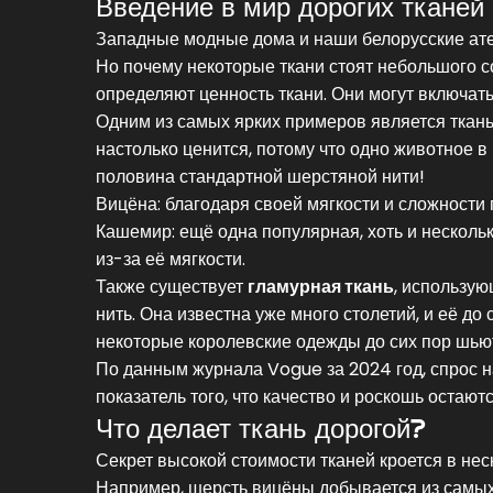
Введение в мир дорогих тканей
Западные модные дома и наши белорусские ат
Но почему некоторые ткани стоят небольшого с
определяют ценность ткани. Они могут включать
Одним из самых ярких примеров является ткань 
настолько ценится, потому что одно животное в
половина стандартной шерстяной нити!
Вицёна: благодаря своей мягкости и сложности 
Кашемир: ещё одна популярная, хоть и несколь
из-за её мягкости.
Также существует
гламурная ткань
, использую
нить. Она известна уже много столетий, и её до
некоторые королевские одежды до сих пор шью
По данным журнала Vogue за 2024 год, спрос н
показатель того, что качество и роскошь остаютс
Что делает ткань дорогой?
Секрет высокой стоимости тканей кроется в неск
Например, шерсть вицёны добывается из самых 