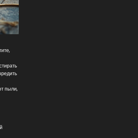
ите,
стирать
вредить
от пыли,
й