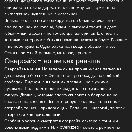
серая и дождливая, такие ткани не просто смотрятся хорошо -
они работают. Они держат тепло, не мнутся в сумке и не
выглядят как «купленные в магазине».
Вельвет больше не ассоциируется с 70-ми. Сейчас это -
пальто длиной до колена, брюки с высокой талией и даже
юбки-миди. Бархат - не только для вечеринок. Его носят с
тонкими свитерами и ботильонами на низком каблуке. Главное
- не перегружать. Одна бархатная вещь в образе - и всё.
Остальное - нейтральное, матовое, простое.
Оверсайз - но не как раньше
Оверсайз не ушёл. Но теперь он не про «я купила пальто на
два размера больше». Это про точную посадку, но с лёгкой
свободой. Пиджаки с широкими плечами, но с узкими
рукавами. Пальто, которое ниспадает, но не заваливает
фигуру. Джинсы, которые слегка свисают на бедрах, но не
сползают на коленях. Всё это требует баланса. Если верх -
оверсайз, то низ - прилегающий. Если низ - широкий, то верх
- короткий или приталенный.
Особенно хорошо смотрятся оверсайз-свитера с тонкими
водолазками под ними. Или oversized-пальто с ремнём на