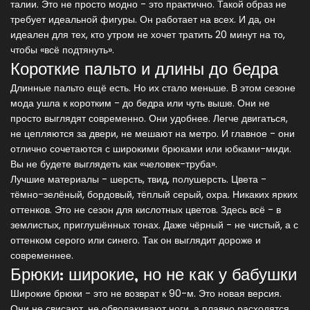
талии. Это не просто модно - это практично. Такой образ не
требует идеальной фигуры. Он работает на всех. И да, он
идеален для тех, кто утром не хочет тратить 20 минут на то,
чтобы «всё подтянуть».
Короткие пальто и длины до бедра
Длинные пальто ещё есть. Но их стало меньше. В этом сезоне
мода ушла к коротким - до бедра или чуть выше. Они не
просто выглядят современно. Они удобнее. Легче двигаться,
не цепляются за двери, не мешают на метро. И главное - они
отлично сочетаются с широкими брюками или юбками-миди.
Вы не будете выглядеть как «человек-труба».
Лучшие материалы - шерсть, твид, полушерсть. Цвета -
тёмно-зелёный, бордовый, тёплый серый, охра. Никаких ярких
оттенков. Это не сезон для кислотных цветов. Здесь всё - в
землистых, приглушённых тонах. Даже чёрный - не чистый, а с
оттенком серого или синего. Так он выглядит дороже и
современнее.
Брюки: широкие, но не как у бабушки
Широкие брюки - это не возврат к 90-м. Это новая версия.
Они не свисают, не обволакивают ноги, а плавно расходятся