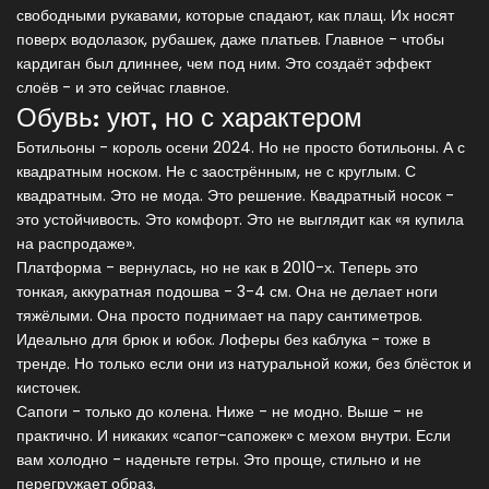
свободными рукавами, которые спадают, как плащ. Их носят
поверх водолазок, рубашек, даже платьев. Главное - чтобы
кардиган был длиннее, чем под ним. Это создаёт эффект
слоёв - и это сейчас главное.
Обувь: уют, но с характером
Ботильоны - король осени 2024. Но не просто ботильоны. А с
квадратным носком. Не с заострённым, не с круглым. С
квадратным. Это не мода. Это решение. Квадратный носок -
это устойчивость. Это комфорт. Это не выглядит как «я купила
на распродаже».
Платформа - вернулась, но не как в 2010-х. Теперь это
тонкая, аккуратная подошва - 3-4 см. Она не делает ноги
тяжёлыми. Она просто поднимает на пару сантиметров.
Идеально для брюк и юбок. Лоферы без каблука - тоже в
тренде. Но только если они из натуральной кожи, без блёсток и
кисточек.
Сапоги - только до колена. Ниже - не модно. Выше - не
практично. И никаких «сапог-сапожек» с мехом внутри. Если
вам холодно - наденьте гетры. Это проще, стильно и не
перегружает образ.