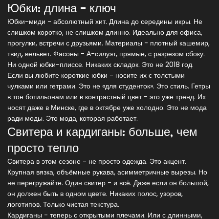
Юбки: длина - ключ
Юбки-миди - абсолютный хит. Длина до середины икры. Не
слишком коротко, не слишком длинно. Идеально для офиса,
прогулки, встречи с друзьями. Материалы - плотный кашемир,
твид, вельвет. Фасоны - А-силуэт, прямые, с разрезом сбоку.
Ни одной юбки-плиссе. Никаких складок. Это не 2018 год.
Если вы любите короткие юбки - носите их с толстыми
чулками или гетрами. Это не «для студенток». Это стиль. Гетры
в тон ботильонам или в контрастный цвет - это уже тренд. Их
носят даже в Минске, где в октябре уже холодно. Это не мода
ради моды. Это мода, которая работает.
Свитера и кардиганы: больше, чем
просто тепло
Свитера в этом сезоне - не просто одежда. Это акцент.
Крупная вязка, объёмные рукава, асимметричные вырезы. Но
не перегружайте. Один свитер - и всё. Даже если он большой,
он должен быть в одном цвете. Никаких полос, узоров,
логотипов. Только чистая текстура.
Кардиганы - теперь с открытыми плечами. Или с длинными,