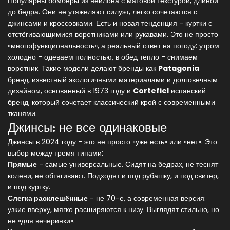
Популярны бомберы из нейлона с матовой текстурой, длиной
до бедра. Они не утяжеляют силуэт, легко сочетаются с
джинсами и кроссовками. Есть и новая тенденция - куртки с
отстёгивающимися воротниками или рукавами. Это не просто
«многофункциональность», а реальный ответ на погоду: утром
холодно - одеваем полностью, в обед тепло - снимаем
воротник. Такие модели делают бренды как
Patagonia
бренд, известный экологичными материалами и долговечным
дизайном, основанный в 1973 году
и
Cortefiel
испанский
бренд, который сочетает классический крой с современными
тканями
.
Джинсы: не все одинаковые
Джинсы в 2024 году - это не просто «уже есть» или «нет». Это
выбор между тремя типами:
Прямые
- самые универсальные. Сидят на бедрах, не теснят
колени, не обтягивают. Подходят и под рубашку, и под свитер,
и под куртку.
Слегка расклешённые
- не 70-е, а современная версия:
узкие вверху, мягко расширяются к низу. Выглядят стильно, но
не «для вечеринки».