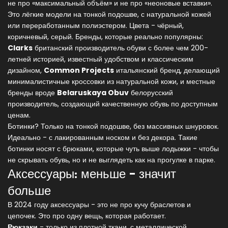
не про «максимальный объём» и не про «неоновые вставки».
Это лёгкие модели на тонкой подошве, с натуральной кожей
или переработанным полиэстером. Цвета - чёрный,
коричневый, серый. Бренды, которые реально популярны:
Clarks
британский производитель обуви с более чем 200-
летней историей, известный удобством и классическим
дизайном
,
Common Projects
итальянский бренд, делающий
минималистичные кроссовки из натуральной кожи
, и местные
бренды вроде
Belaruskaya Obuv
белорусский
производитель, создающий качественную обувь по доступным
ценам
.
Ботинки? Только на тонкой подошве, без массивных шнуровок.
Идеально - с лакированным носком и без декора. Такие
ботинки носят с брюками, которые чуть выше лодыжки - чтобы
не скрывать обувь, но и не выглядеть как на прогулке в парке.
Аксессуары: меньше - значит
больше
В 2024 году аксессуары - это не про кучу браслетов и
цепочек. Это про одну вещь, которая работает.
Рюкзаки
- только из плотной ткани, с металлической