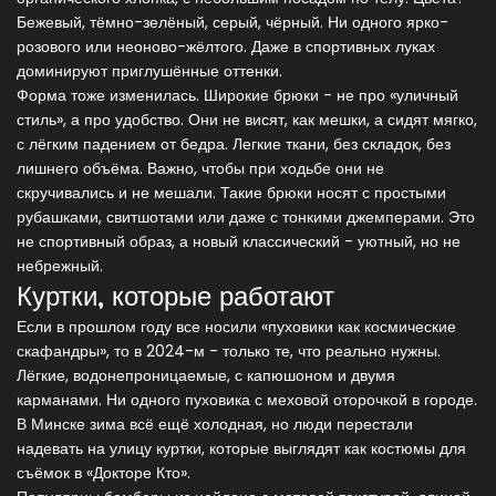
Бежевый, тёмно-зелёный, серый, чёрный. Ни одного ярко-
розового или неоново-жёлтого. Даже в спортивных луках
доминируют приглушённые оттенки.
Форма тоже изменилась. Широкие брюки - не про «уличный
стиль», а про удобство. Они не висят, как мешки, а сидят мягко,
с лёгким падением от бедра. Легкие ткани, без складок, без
лишнего объёма. Важно, чтобы при ходьбе они не
скручивались и не мешали. Такие брюки носят с простыми
рубашками, свитшотами или даже с тонкими джемперами. Это
не спортивный образ, а новый классический - уютный, но не
небрежный.
Куртки, которые работают
Если в прошлом году все носили «пуховики как космические
скафандры», то в 2024-м - только те, что реально нужны.
Лёгкие, водонепроницаемые, с капюшоном и двумя
карманами. Ни одного пуховика с меховой оторочкой в городе.
В Минске зима всё ещё холодная, но люди перестали
надевать на улицу куртки, которые выглядят как костюмы для
съёмок в «Докторе Кто».