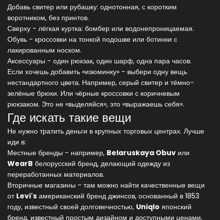
Добавь свитер или рубашку: однотонная, с коротким
воротником, без принтов.
Сверху - лёгкая куртка: бомбер или водонепроницаемая.
Обувь - кроссовки на тонкой подошве или ботинки с
лакированным носком.
Аксессуары - один рюкзак, один шарф, одна пара часов.
Если хочешь добавить «изюминку» - выбери одну вещь
нестандартного цвета. Например, серый свитер и тёмно-
зелёные брюки. Или чёрные кроссовки с коричневым
рюкзаком. Это не «выделяйся», это «выражаешь себя».
Где искать такие вещи
Не нужно тратить деньги в крупных торговых центрах. Лучше
иди в:
Местные бренды - например,
Belaruskaya Obuv
или
WearB
белорусский бренд, делающий одежду из
переработанных материалов
.
Вторичные магазины - там можно найти качественные вещи
от
Levi's
американский бренд джинсов, основанный в 1853
году, известный своей долговечностью
,
Uniqlo
японский
бренд, известный простым дизайном и доступными ценами
,