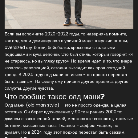
Если вы вспомните 2020-2022 годы, то наверняка помните,
как олд мани доминировал в уличной моде: широкие штаны,
oversized футболки, бейсболки, кроссовки с толстыми
подошвами и куча цепочек. Это был стиль, который говорил: «Я
не стараюсь, но выгляжу круто». Но время идет, и то, что вчера
казалось революцией, сегодня выглядит как прошлогодний
тренд. В 2024 году олд мани не исчез - он просто перестал
быть главным. На смену ему пришли другие правила, другие
силуэты, другие чувства.
Что вообще такое олд мани?
Олд мани (old man style) - это не просто одежда, а целая
эстетика. Он берет вдохновение у 90-х и ранних 2000-х:
джинсы с завышенной талией, мешковатые свитшоты, тяжелые
ботинки, массивные часы. Главное - эффект «надел, не
думая». Но в 2024 году этот подход перестал быть свежим.