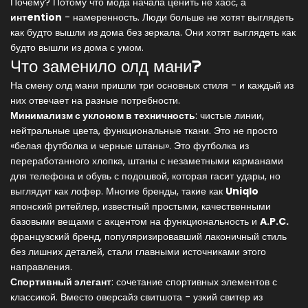
Почему? Потому что мода начала ценить не хаос, а
интention
- намеренность. Люди больше не хотят выглядеть
как будто вышли из дома без зеркала. Они хотят выглядеть как
будто вышли из дома с умом.
Что заменило олд мани?
На смену олд мани пришли три основных стиля - и каждый из
них отвечает на разные потребности.
Минимализм с уклоном в техничность
: чистые линии,
нейтральные цвета, функциональные ткани. Это не просто
«белая футболка и черные штаны». Это футболка из
переработанного хлопка, штаны с незаметными карманами
для телефона и обувь с подошвой, которая гасит удары, но
выглядит как лофер. Многие бренды, такие как
Uniqlo
японский ритейлер, известный простыми, качественными
базовыми вещами с акцентом на функциональность
и
A.P.C.
французский бренд, популяризировавший лаконичный стиль
без лишних деталей
, стали главными источниками этого
направления.
Спортивный элегант
: сочетание спортивных элементов с
классикой. Вместо оверсайз свитшота - узкий свитер из