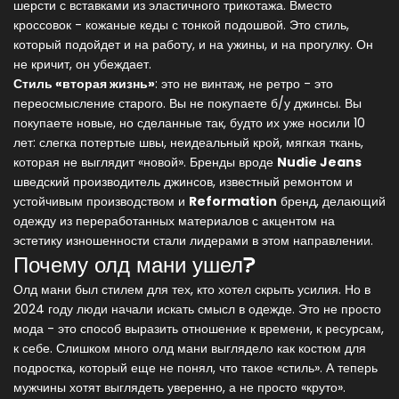
шерсти с вставками из эластичного трикотажа. Вместо
кроссовок - кожаные кеды с тонкой подошвой. Это стиль,
который подойдет и на работу, и на ужины, и на прогулку. Он
не кричит, он убеждает.
Стиль «вторая жизнь»
: это не винтаж, не ретро - это
переосмысление старого. Вы не покупаете б/у джинсы. Вы
покупаете новые, но сделанные так, будто их уже носили 10
лет: слегка потертые швы, неидеальный крой, мягкая ткань,
которая не выглядит «новой». Бренды вроде
Nudie Jeans
шведский производитель джинсов, известный ремонтом и
устойчивым производством
и
Reformation
бренд, делающий
одежду из переработанных материалов с акцентом на
эстетику изношенности
стали лидерами в этом направлении.
Почему олд мани ушел?
Олд мани был стилем для тех, кто хотел скрыть усилия. Но в
2024 году люди начали искать смысл в одежде. Это не просто
мода - это способ выразить отношение к времени, к ресурсам,
к себе. Слишком много олд мани выглядело как костюм для
подростка, который еще не понял, что такое «стиль». А теперь
мужчины хотят выглядеть уверенно, а не просто «круто».