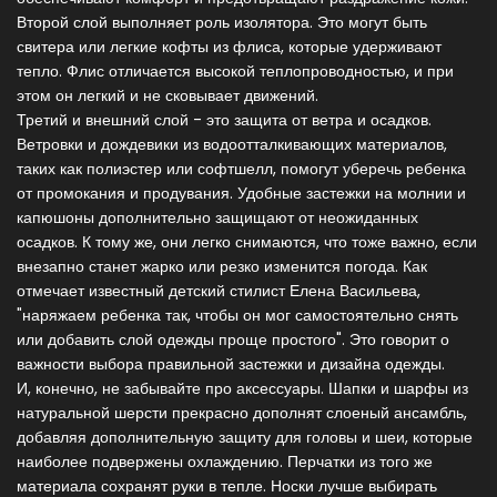
Второй слой выполняет роль изолятора. Это могут быть
свитера или легкие кофты из флиса, которые удерживают
тепло. Флис отличается высокой теплопроводностью, и при
этом он легкий и не сковывает движений.
Третий и внешний слой - это защита от ветра и осадков.
Ветровки и дождевики из водоотталкивающих материалов,
таких как полиэстер или софтшелл, помогут уберечь ребенка
от промокания и продувания. Удобные застежки на молнии и
капюшоны дополнительно защищают от неожиданных
осадков. К тому же, они легко снимаются, что тоже важно, если
внезапно станет жарко или резко изменится погода. Как
отмечает известный детский стилист Елена Васильева,
"наряжаем ребенка так, чтобы он мог самостоятельно снять
или добавить слой одежды проще простого". Это говорит о
важности выбора правильной застежки и дизайна одежды.
И, конечно, не забывайте про аксессуары. Шапки и шарфы из
натуральной шерсти прекрасно дополнят слоеный ансамбль,
добавляя дополнительную защиту для головы и шеи, которые
наиболее подвержены охлаждению. Перчатки из того же
материала сохранят руки в тепле. Носки лучше выбирать