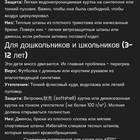
Защита:
Легкая водонепроницаемая куртка на синтепоне или
тонкий пуховик. Важно, чтобы она была свободной, чтобы
воздух циркулировал.
Низ:
Теплые штаны из плотного трикотажа или начесанные
брюки. Поверх них - легкие ветрозащитные штаны или
джинсы, если ребенок активно ползает/ходит.
Для дошкольников и школьников (3-
12 лет)
Эти дети много двигаются. Их главная проблема - перегрев.
Верх:
Футболка с длинным или коротким рукавом из
влагоотводящей синтетики.
Утепление:
Тонкий флисовый худи, водолазка или легкий
пуловер.
Защита:
Ветровка,软壳 (softshell) куртка или демисезонная
куртка на тонком утеплителе (не более 100 г/м²). Молния
должна открываться полностью.
Низ:
Джинсы, брюки из плотного хлопка или мягкие
спортивные штаны. Избегайте слишком тесных штанов,
которые мешают кровообращению.
Сравнение материалов для слоев при +10°C