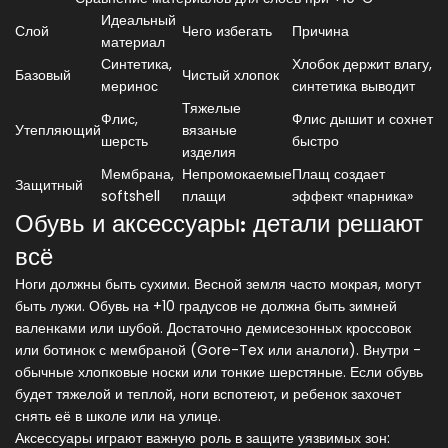
Идеальный
Слой
Чего избегать
Причина
материал
Синтетика,
Хлобок держит влагу,
Базовый
Чистый хлопок
меринос
синтетика выводит
Тяжелые
Флис,
Флис дышит и сохнет
Утепляющий
вязаные
шерсть
быстро
изделия
Мембрана,
Непромокаемые
Плащ создает
Защитный
softshell
плащи
эффект «парника»
Обувь и аксессуары: детали решают
всё
Ноги должны быть сухими. Весной земля часто мокрая, могут
быть лужи. Обувь на +10 градусов не должна быть зимней
валенками или шубой. Достаточно демисезонных кроссовок
или ботинок с мембраной (Gore-Tex или аналоги). Внутри -
обычные хлопковые носки или тонкие шерстяные. Если обувь
будет тяжелой и теплой, ноги вспотеют, и ребенок захочет
снять её в школе или на улице.
Аксессуары играют важную роль в защите уязвимых зон: