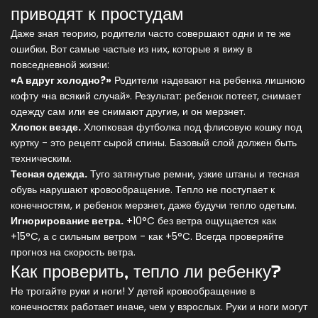
приводят к простудам
Даже зная теорию, родители часто совершают одни и те же
ошибки. Вот самые частые из них, которые я вижу в
повседневной жизни:
«А вдруг холодно?»
Родители надевают на ребенка лишнюю
кофту «на всякий случай». Результат: ребенок потеет, снимает
одежду сам или ее снимают другие, и он мерзнет.
Хлопок везде.
Хлопковая футболка под флисовую кошку под
куртку - это рецепт сырой спины. Базовый слой должен быть
техническим.
Тесная одежда.
Туго затянутые ремни, узкие штаны и тесная
обувь нарушают кровообращение. Тепло не поступает к
конечностям, и ребенок мерзнет, даже будучи тепло одетым.
Игнорирование ветра.
+10°C без ветра ощущается как
+15°C, а с сильным ветром - как +5°C. Всегда проверяйте
прогноз на скорость ветра.
Как проверить, тепло ли ребенку?
Не трогайте руки и ноги! У детей кровообращение в
конечностях работает иначе, чем у взрослых. Руки и ноги могут