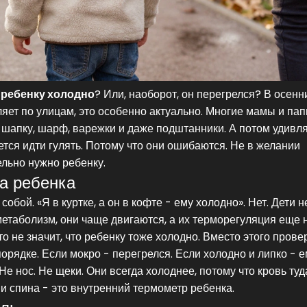
:
ребенку холодно
? Или, наоборот, он перегрелся? В осенн
гуляет по улицам, это особенно актуально. Многие мамы и па
, шапку, шарф, варежки и даже подштанники. А потом удивл
тся идти гулять. Потому что они ошибаются. Не в желании
ельно нужно ребенку.
на ребенка
бой. «Я в куртке, а он в кофте - ему холодно». Нет. Дети н
метаболизм, они чаще двигаются, а их терморегуляция еще 
то не значит, что ребенку тоже холодно. Вместо этого прове
 порядке. Если мокро - перегрелся. Если холодно и липко - 
е нос. Не щеки. Они всегда холоднее, потому что кровь туд
 и спина - это внутренний термометр ребенка.