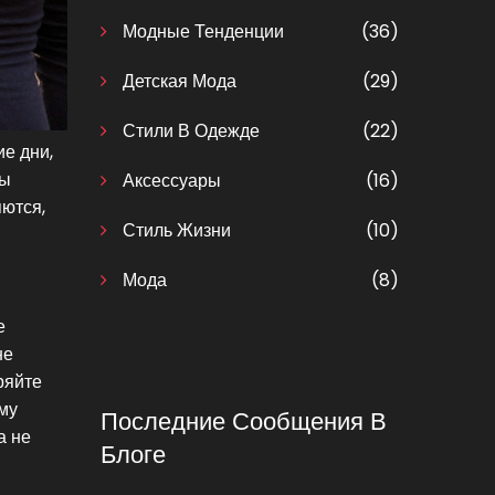
Модные Тенденции
(36)
Детская Мода
(29)
Стили В Одежде
(22)
ие дни,
пы
Аксессуары
(16)
яются,
Стиль Жизни
(10)
Мода
(8)
е
не
ряйте
ему
Последние Сообщения В
а не
Блоге