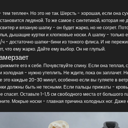
тем теплее». Но это не так. Шерсть - хорошая, если она су
становится ледяной. То же самое с синтетикой, которая не 
витер и вязаную шапку - он будет жарко, но не согрет. Пот
лья, дышащие куртки и хлопковые носки. А шапку - только 
/ч - достаточно шапки-бини из тонкого флиса. И не пережи
ет, что ему жарко. Дайте ему выбор. Он не глупый.
замерзает
рижмите его к себе. Почувствуйте спину. Если она теплая, 
 холодная - нужно утеплить. Не ждите, пока он заплачет. Н
те это каждые 20-30 минут, особенно если вы гуляете в вет
инки должны быть не тесными. Если пальцы прижаты - кровь
е спасет. Оставьте 1-1,5 см свободного места от большого п
ените. Мокрые носки - главная причина холодных ног. Даже 