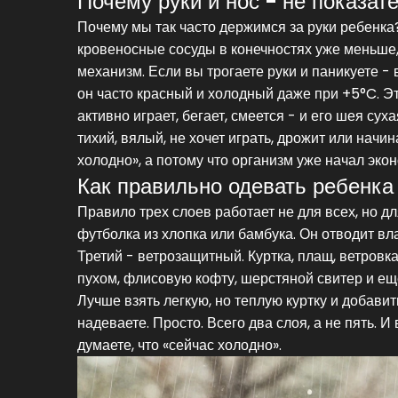
Почему руки и нос - не показат
Почему мы так часто держимся за руки ребенка?
кровеносные сосуды в конечностях уже меньше, 
механизм. Если вы трогаете руки и паникуете - 
он часто красный и холодный даже при +5°C. Э
активно играет, бегает, смеется - и его шея сух
тихий, вялый, не хочет играть, дрожит или начи
холодно», а потому что организм уже начал экон
Как правильно одевать ребенка
Правило трех слоев работает не для всех, но д
футболка из хлопка или бамбука. Он отводит вла
Третий - ветрозащитный. Куртка, плащ, ветровка
пухом, флисовую кофту, шерстяной свитер и ещ
Лучше взять легкую, но теплую куртку и добавит
надеваете. Просто. Всего два слоя, а не пять. 
думаете, что «сейчас холодно».