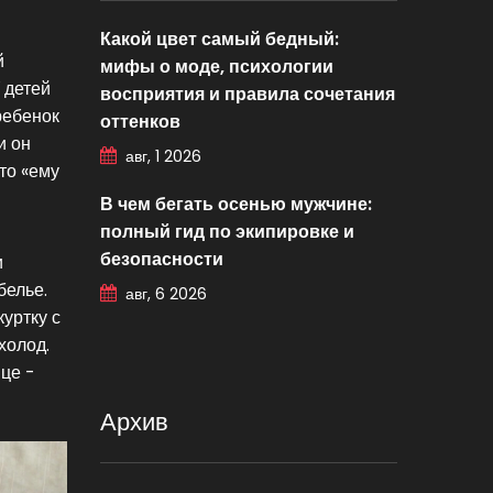
Какой цвет самый бедный:
й
мифы о моде, психологии
 детей
восприятия и правила сочетания
ребенок
оттенков
и он
авг, 1 2026
что «ему
В чем бегать осенью мужчине:
полный гид по экипировке и
безопасности
и
белье.
авг, 6 2026
куртку с
холод.
ице -
Архив