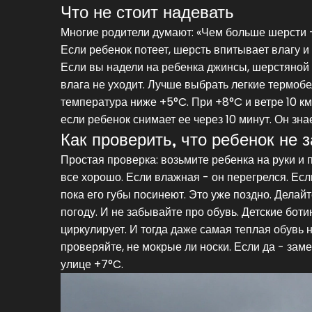
Что не стоит надевать
Многие родители думают: «Чем больше шерсти - 
Если ребенок потеет, шерсть впитывает влагу и 
Если вы надели на ребенка джинсы, шерстяной с
влага не уходит. Лучше выбрать легкие термобе
температура ниже +5°C. При +8°C и ветре 10 км
если ребенок снимает ее через 10 минут. Он зна
Как проверить, что ребенок не 
Простая проверка: возьмите ребенка на руки и п
все хорошо. Если влажная - он перегрелся. Если
пока его губы посинеют. Это уже поздно. Делай
погоду. И не забывайте про обувь. Детские бот
циркулирует. И тогда даже самая теплая обувь н
проверяйте, не мокрые ли носки. Если да - зам
улице +7°C.