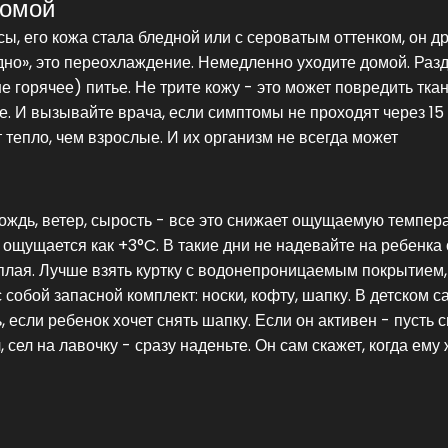
домой
сы, его кожа стала бледной или с сероватым оттенком, он д
одно», это переохлаждение. Немедленно уходите домой. Раз
не горячее) питье. Не трите кожу - это может повредить ткан
е. И вызывайте врача, если симптомы не проходят через 15 
 тепло, чем взрослые. И их организм не всегда может
Дождь, ветер, сырость - все это снижает ощущаемую темпер
ощущается как +3°C. В такие дни не надевайте на ребенка 
еплая. Лучше взять куртку с водонепроницаемым покрытием,
 собой запасной комплект: носки, кофту, шапку. В детском с
, если ребенок хочет снять шапку. Если он активен - пусть 
 сел на лавочку - сразу наденьте. Он сам скажет, когда ему