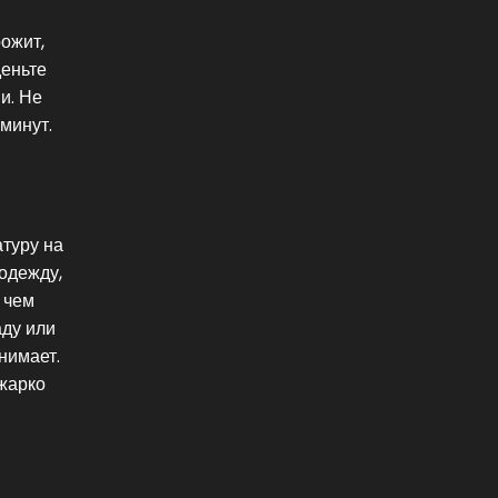
рожит,
деньте
и. Не
минут.
атуру на
одежду,
 чем
аду или
снимает.
 жарко