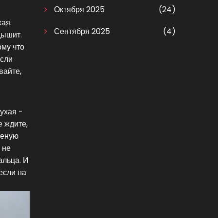
Октября 2025
(24)
хая.
Сентября 2025
(4)
дышит.
ому что
если
вайте,
сухая -
е ждите,
реную
 не
альца. И
если на