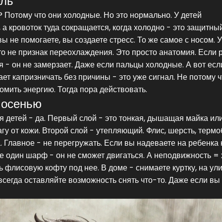
ель
 Потому что они холодные. Но это нормально. У детей
а кровоток туда сокращается, когда холодно - это защитны
вы не помогаете, вы создаете стресс. То же самое с носом. У
то не признак переохлаждения. Это просто анатомия. Если 
ая - он не замерзает. Даже если пальцы холодные. А вот есл
нает капризничать без причины - это уже сигнал. Не потому 
омить энергию. Тогда пора действовать.
 осенью
ля детей - да. Первый слой - это тонкая, дышащая майка ил
гу от кожи. Второй слой - утепляющий. Флис, шерсть, термо
. Главное - не перегружать. Если вы надеваете на ребенка 
е один шарф - он не сможет двигаться. А неподвижность = 
ь флисовую кофту под нее. В доме - снимаете куртку, на ул
И всегда оставляйте возможность снять что-то. Даже если вы