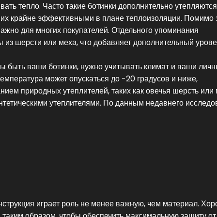
вать тепло. Часто такие ботинки дополнительно утепляются
 их крайне эффективными в плане теплоизоляции. Помимо э
 важно для многих покупателей. Отдельного упоминания
ы из шерсти или меха, что добавляет дополнительный уров
ны быть ваши ботинки, нужно учитывать климат и ваши лич
температура может опускаться до -20 градусов и ниже,
нием природных утеплителей, таких как овечья шерсть или 
синтетическими утеплителями. По данным недавнего исслед
онструкция играет роль не менее важную, чем материал. Хо
таким образом, чтобы обеспечить максимальную защиту от