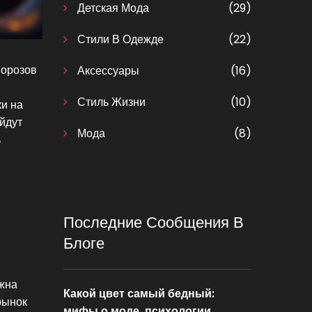
Детская Мода
(29)
Стили В Одежде
(22)
морозов
Аксессуары
(16)
Стиль Жизни
(10)
ки на
ойдут
Мода
(8)
ь
Последние Сообщения В
Блоге
лжна
Какой цвет самый бедный:
рынок
мифы о моде, психологии