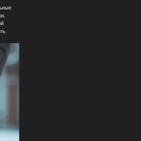
льные
и,
ой
ить