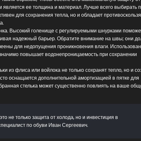
м является ее толщина и материал. Лучше всего выбирать 
ктивен для сохранения тепла, но и обладает противосколь
а.
инка. Высокий голенище с регулируемыми шнурками поможе
ечивая надежный барьер. Обратите внимание на швы; они д
леены для недопущения проникновения влаги. Использова
 значимо повышает водонепроницаемость при сохранении
ки из флиса или войлока не только сохранят тепло, но и со
сто оснащается дополнительной амортизацией в пятке для
обранная стелька может существенно повлиять на ваше общ
то не только защита от холода, но и инвестиция в
специалист по обуви Иван Сергеевич.