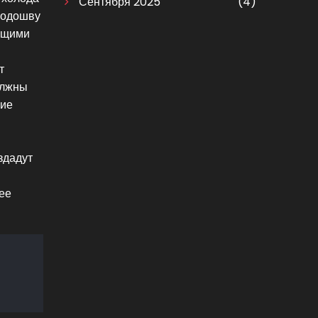
Сентября 2025
(4)
подошву
зящими
т
олжны
ние
здадут
ее