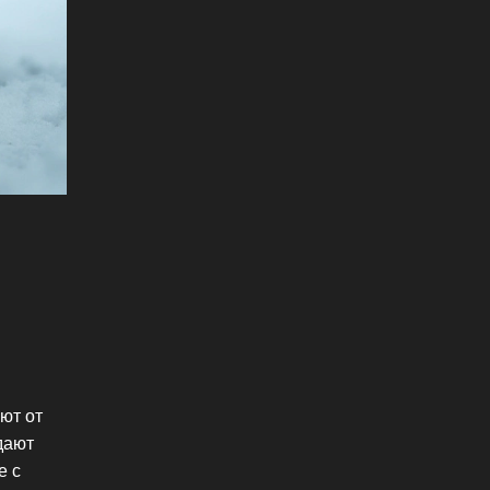
ют от
дают
е с