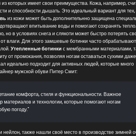
из которых имеет свои преимущества. Кожа, например, счи
ти и способности дышать. Это идеальный вариант для тех, 
увь
из кожи может быть дополнительнно защищена специа
дотвращают впитывание воды и помогают сохранять тепло
о, но в условиях снега и слякоти может быстро потерять св
 от влаги. Для этого замшевые ботинки часто обрабатывают
слой.
Утепленные ботинки
с мембранными материалами, т
ту от промокания, позволяя ногам оставаться сухими даже
ал идеально подходит для активных людей, которые много
зайнер мужской обуви Питер Смит:
етание комфорта, стиля и функциональности. Важное
р материалов и технологии, которые помогают ногам
бую погоду."
и нейлон, также нашли своё место в производстве зимней 