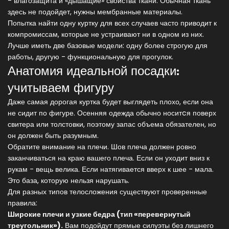
- влагозащита и «дышащие» свойства ткани. Обычная ткань
здесь не подойдет, нужны мембранные материалы.
Попытка найти одну куртку для всех случаев часто приводит к
компромиссам, которые не устраивают ни в одном из них.
Лучше иметь две базовые модели: одну более строгую для
работы, другую - функциональную для прогулок.
Анатомия идеальной посадки:
учитываем фигуру
Даже самая дорогая куртка будет выглядеть плохо, если она
не сидит по фигуре. Осенняя одежда обычно носитcя поверх
свитера или толстовки, поэтому запас объема обязателен, но
он должен быть разумным.
Обратите внимание на плечи. Шов плеча должен ровно
заканчиваться на краю вашего плеча. Если он уходит вниз к
рукам - вещь велика. Если натягивается вверх к шее - мала.
Это база, которую нельзя нарушать.
Для разных типов телосложения существуют проверенные
правила:
Широкие плечи и узкие бедра (тип «перевернутый
треугольник»).
Вам подойдут прямые силуэты без лишнего