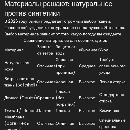
Материалы решают: натуральное
против синтетики
В 2026 году рынок предлагает огромный выбор тканей.
Главное заблуждение: «натуральное всегда лучше». Это не так.
Выбор материала зависит от того, какую погоду вы ожидаете.
Сравнение материалов для осенних курток
Защита
Защита от
Материал
«Дыхание»
Уход
от ветра
воды
Хорошая
Требует
Натуральная
Отличная
(при
Среднее
специального
кожа
пропитке)
ухода
Ветрозащитная
Отличная
Хорошая
Высокое
Легкая стирка
ткань (Softshell)
Плохая
Стандартная
Джинса (Denim)
Средняя
(без
Высокое
стирка
покрытия)
Тweed / Шерсть
Плохая
Плохая
Высокое
Химчистка
Мембрана
Специальные
(Gore-Tex и
Отличная
Отличная
Высокое
средства
аналоги)