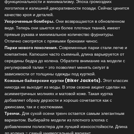
функциональности и минимализму. Эпоха громоздких
логотипов и излишней декоративности позади. Сейчас ценится
качество кроя и деталей.
Укороченные бомберы.
Они возвращаются в обновленном
виде. Теперь они шьются из более плотных тканей, имеют
прямые рукава и минимальное количество фурнитуры.
Отлично смотрятся с прямыми брюками чинос.
Парки нового поколения.
Современные парки стали легче и
компактнее. Капюшон часто съемный, длина варьируется от
середины бедра до колена. Обратите внимание на модели с
регулировкой талии - это позволяет менять силуэт в
зависимости от толщины одежды под курткой.
Кожаные байкерские куртки (Biker Jackets).
Этот классик
никогда не выходит из моды. В этом сезоне акцент сделан на
асимметричных молниях и матовой коже. Такая куртка
добавляет образу дерзости и хорошо сочетается как с
джинсами, так и с костюмами.
Тренчи.
Для сухой осени тренч остается самым элегантным
вариантом. Выбирайте модели из плотного хлопка с
добавлением полиэстера для лучшей износостойкости. Длина
до колена - самый универсальный вариант.