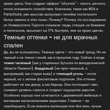
яркие цвета. Они создают эффект "объятия" - тихого, уютного,
почти осязаемого спокойствия. Компании, такие как IKEA и
Parachute, уже массово выпускают линейки постельного
белья именно в этих тонах. Почему? Потому что исследования
из Университета Торонто показали: люди, спящие на бежевом
и пепельном, засыпают на 17% быстрее, чем на ярких цветах.
Темные оттенки - не для мрачных
спален
Да, вы не ослышались. Темные цвета - это новый тренд. Но не
черный и не темно-синий, как в прошлом году. Сейчас в моде
темно-зеленый
(как у старинных бутылок из винодельческой
области Пьемонт),
бордовый
(не ярко-красный, а
выгоревший, как старая кожа) и
тлеющий уголь
- почти
черный, но с легким фиолетовым подтоном. Эти оттенки
работают не как декор, а как барьер. Они поглощают свет,
снижают уровень стресса и создают ощущение укрытия.
Особенно хорошо они сочетаются с деревянной мебелью и
матовыми металлическими акцентами. Главное - не
переборщить. Если комната маленькая или без окон, лучше