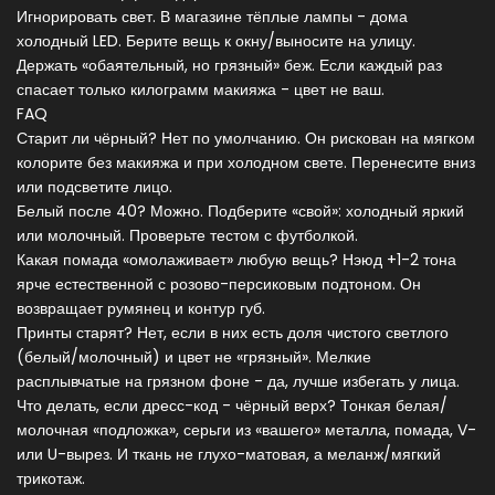
Игнорировать свет. В магазине тёплые лампы - дома
холодный LED. Берите вещь к окну/выносите на улицу.
Держать «обаятельный, но грязный» беж. Если каждый раз
спасает только килограмм макияжа - цвет не ваш.
FAQ
Старит ли чёрный? Нет по умолчанию. Он рискован на мягком
колорите без макияжа и при холодном свете. Перенесите вниз
или подсветите лицо.
Белый после 40? Можно. Подберите «свой»: холодный яркий
или молочный. Проверьте тестом с футболкой.
Какая помада «омолаживает» любую вещь? Нэюд +1-2 тона
ярче естественной с розово-персиковым подтоном. Он
возвращает румянец и контур губ.
Принты старят? Нет, если в них есть доля чистого светлого
(белый/молочный) и цвет не «грязный». Мелкие
расплывчатые на грязном фоне - да, лучше избегать у лица.
Что делать, если дресс-код - чёрный верх? Тонкая белая/
молочная «подложка», серьги из «вашего» металла, помада, V-
или U-вырез. И ткань не глухо-матовая, а меланж/мягкий
трикотаж.