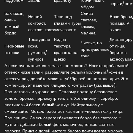
подтоном
эмаль
красноту
горчичный с
серьги/жем
мёдом
Баклажан,
Слива
Низкий
Тени под
Ярче брови
очень
светлее,
контраст,
глазами, губы
помада, V-
тёмный
клюква,
светлая кожа
«исчезают»
вырез
бордо
малина
Текстурная
Видна
Дистанциру
Чистые, но
Неоновые
кожа,
текстура,
от лица,
приглушённые
оттенки
румянец/
краснота на
берите в
тона
купироз
щеках
аксессуара
А если очень хочется «нельзя, но можно»? Носите проблемный
оттенок ниже талии, разбавляйте белым/молочным/кожей в
аксессуарах, делайте макияж губ/бровей на полтона ярче. Это
компенсирует падение «лицевого контраста» (см. выше).
Про металлы и украшения. Тёплому подтону безопаснее
золото, бронза, перламутр тёплый. Холодному - серебро,
платиновый блеск, белый жемчуг. Нейтральному -
смешивайте. Металл работает как мини-«подсветка» у лица.
Про принты. Смесь серого+бежевого+бордо без светлого -
мутнит. Добавьте белый фон, молочное, тонкие светлые
полоски. Принт с долей чистого белого почти всегда моложе.