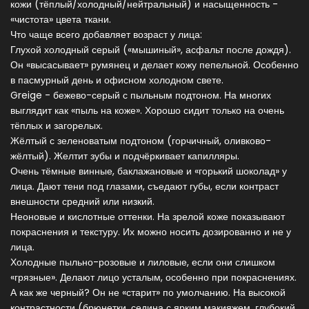
кожи (тёплый/холодный/нейтральный) и насыщенность -
«чистота» цвета ткани.
Что чаще всего добавляет возраст у лица:
Глухой холодный серый («мышиный», асфальт после дождя).
Он «высасывает» румянец и делает кожу пепельной. Особенно
в пасмурный день и офисном холодном свете.
Greige - бежево-серый с пыльным подтоном. На многих
выглядит как «пыль на коже». Хорошо сидит только на очень
тёплых и загорелых.
Жёлтый с зеленоватым подтоном (горчичный, оливково-
жёлтый). Желтит зубы и подчёркивает капилляры.
Очень тёмные винные, баклажановые и «горький шоколад» у
лица. Дают тени под глазами, съедают губы, если контраст
внешности средний или низкий.
Неоновые и кислотные оттенки. На зрелой коже показывают
покраснения и текстуру. Их можно носить дозированно и не у
лица.
Холодные пыльно-розовые и лиловые, если они слишком
«грязные». Делают лицо усталым, особенно при покраснениях.
А как же черный? Он не «старит» по умолчанию. На высокой
контрастности (брюнетки, седина с ярким макияжем, глубокий