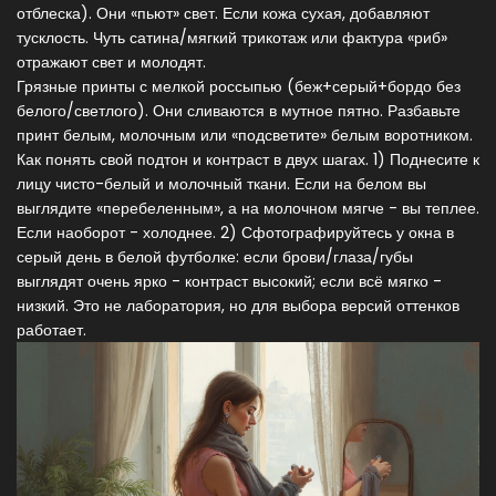
отблеска). Они «пьют» свет. Если кожа сухая, добавляют
тусклость. Чуть сатина/мягкий трикотаж или фактура «риб»
отражают свет и молодят.
Грязные принты с мелкой россыпью (беж+серый+бордо без
белого/светлого). Они сливаются в мутное пятно. Разбавьте
принт белым, молочным или «подсветите» белым воротником.
Как понять свой подтон и контраст в двух шагах. 1) Поднесите к
лицу чисто-белый и молочный ткани. Если на белом вы
выглядите «перебеленным», а на молочном мягче - вы теплее.
Если наоборот - холоднее. 2) Сфотографируйтесь у окна в
серый день в белой футболке: если брови/глаза/губы
выглядят очень ярко - контраст высокий; если всё мягко -
низкий. Это не лаборатория, но для выбора версий оттенков
работает.