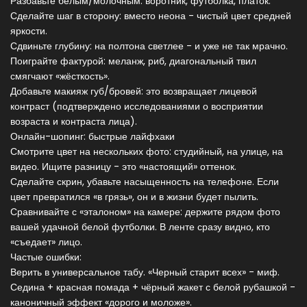
Разбавьте белым/молочным: воротник, футболка, платок.
Сделайте шаг в сторону: вместо неона - чистый цвет средней
яркости.
Сдвиньте глубину: на полтона светлее - и уже не так мрачно.
Поиграйте фактурой: меланж, риб, диагональный твил
смягчают «жёсткость».
Добавьте макияж губ/бровей: это возвращает лицевой
контраст (подтверждено исследованиями о восприятии
возраста и контраста лица).
Онлайн-шопинг: быстрые лайфхаки
Смотрите цвет на нескольких фото: студийный, на улице, на
видео. Ищите разницу - это «настоящий» оттенок.
Сделайте скрин, убавьте насыщенность на телефоне. Если
цвет превратился «в грязь», он и в жизни будет пылить.
Сравнивайте с «эталоном» на камере: держите рядом фото
вашей удачной белой футболки. В ленте сразу видно, кто
«съедает» лицо.
Частые ошибки:
Верить в универсальное табу. «Черный старит всех» - миф.
Седина + красная помада + чёрный жакет с белой рубашкой -
каноничный эффект «дорого и моложе».