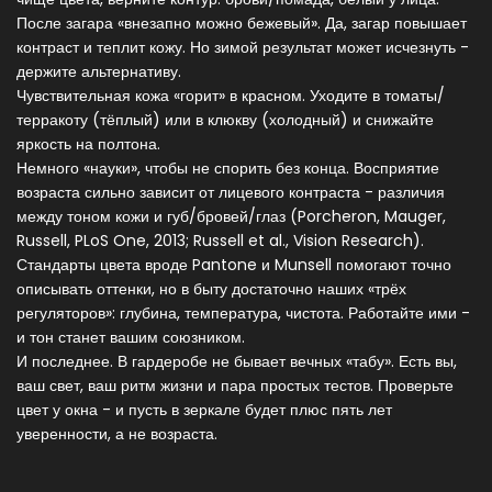
После загара «внезапно можно бежевый». Да, загар повышает
контраст и теплит кожу. Но зимой результат может исчезнуть -
держите альтернативу.
Чувствительная кожа «горит» в красном. Уходите в томаты/
терракоту (тёплый) или в клюкву (холодный) и снижайте
яркость на полтона.
Немного «науки», чтобы не спорить без конца. Восприятие
возраста сильно зависит от лицевого контраста - различия
между тоном кожи и губ/бровей/глаз (Porcheron, Mauger,
Russell, PLoS One, 2013; Russell et al., Vision Research).
Стандарты цвета вроде Pantone и Munsell помогают точно
описывать оттенки, но в быту достаточно наших «трёх
регуляторов»: глубина, температура, чистота. Работайте ими -
и тон станет вашим союзником.
И последнее. В гардеробе не бывает вечных «табу». Есть вы,
ваш свет, ваш ритм жизни и пара простых тестов. Проверьте
цвет у окна - и пусть в зеркале будет плюс пять лет
уверенности, а не возраста.