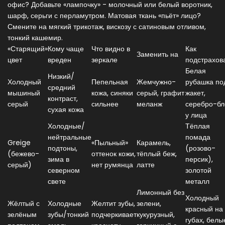
офис? Добавьте «лампочку» - молочный или белый воротник,
шарф, серьги с перламутром. Матовая ткань «пьёт» лицо?
Смените на мягкий трикотаж, вискозу с сатиновым отливом,
тонкий кашемир.
«Старящий»
Кому чаще
Что видно в
Как
Заменить на
цвет
вреден
зеркале
подстрахов
Белая
Низкий/
Холодный
Пепельная
Жемчужно-
рубашка по
средний
мышиный
кожа, синяки
серый, графит
жакет,
контраст,
серый
сильнее
меланж
серебро-бл
сухая кожа
у лица
Холодные/
Тёплая
нейтральные
помада
Greige
«Пыльный»
Карамель,
подтоны,
(розово-
(бежево-
оттенок кожи,
тёплый беж,
зима в
персик),
серый)
нет румянца
латте
северном
золотой
свете
металл
Лимонный без
Холодный
Жёлтый с
Холодные
Желтит зубы,
зелени,
красный на
зелёным
зубы/тонкий
подчеркивает
кукурузный,
губах, белы