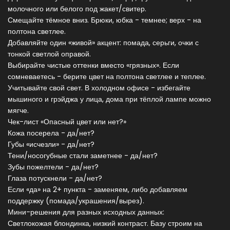
молочного или белого под жакет/свитер.
Смещайте тёмное вниз. Брюки, юбка - темнее; верх - на
полтона светлее.
Добавляйте один «живой» акцент: помада, серьги, очки с
тонкой светлой оправой.
Выбирайте чистые оттенки вместо «грязных». Если
сомневаетесь - берите цвет на полтона светлее и теплее.
Учитывайте свой свет. В холодном офисе - избегайте
мышиного и грэйджа у лица, дома при тёплой лампе можно
мягче.
Чек-лист «Опасный цвет или нет?»
Кожа посерела - да/нет?
Губы «исчезли» - да/нет?
Тени/носогубные стали заметнее - да/нет?
Зубы пожелтели - да/нет?
Глаза потускнели - да/нет?
Если «да» на 2+ пункта - заменяем, либо добавляем
поддержку (помада/украшения/вырез).
Мини-решения для разных исходных данных:
Светлокожая блондинка, низкий контраст. Базу строим на