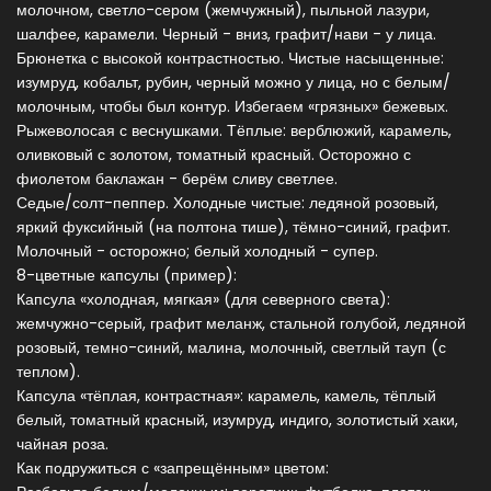
молочном, светло-сером (жемчужный), пыльной лазури,
шалфее, карамели. Черный - вниз, графит/нави - у лица.
Брюнетка с высокой контрастностью. Чистые насыщенные:
изумруд, кобальт, рубин, черный можно у лица, но с белым/
молочным, чтобы был контур. Избегаем «грязных» бежевых.
Рыжеволосая с веснушками. Тёплые: верблюжий, карамель,
оливковый с золотом, томатный красный. Осторожно с
фиолетом баклажан - берём сливу светлее.
Седые/солт-пеппер. Холодные чистые: ледяной розовый,
яркий фуксийный (на полтона тише), тёмно-синий, графит.
Молочный - осторожно; белый холодный - супер.
8-цветные капсулы (пример):
Капсула «холодная, мягкая» (для северного света):
жемчужно-серый, графит меланж, стальной голубой, ледяной
розовый, темно-синий, малина, молочный, светлый тауп (с
теплом).
Капсула «тёплая, контрастная»: карамель, камель, тёплый
белый, томатный красный, изумруд, индиго, золотистый хаки,
чайная роза.
Как подружиться с «запрещённым» цветом: