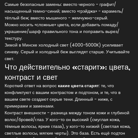
Самые безопасные замены: вместо черного - графит/
насыщенный темно-синий; вместо «грэйджа» - карамель/
тёплый беж; вместо мышиного - жемчужно-серый.
Можно носить «сложные» цвета, если добавить помаду/
украшение/шарф правильного тона и поправить вырез/
текстуру.
Зимой в Минске холодный свет (4000-5000K) усиливает
синеву. Серый и холодный беж выглядят старше. Учитывайте
свет.
Что действительно «старит»: цвета,
контраст и свет
Короткий ответ на вопрос
какие цвета старят
: те, что
конфликтуют с вашим контрастом и подтоном, и те, что в
вашем свете создают серые тени. Длинный - ниже, с
примерами и заменами.
Контраст внешности - разница между тоном кожи и глубиной
волос/бровей/глаз. У кого-то он высокий (смуглая кожа,
тёмные волосы, яркие глаза), у кого-то низкий (светлая кожа,
светлые волосы, мягкие черты). Это база. Есть ещё подтон