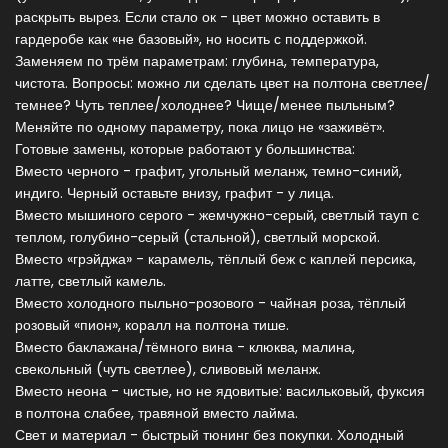
раскрыть вырез. Если стало ок - цвет можно оставить в
гардеробе как «не базовый», но носить с поддержкой.
Заменяем по трём параметрам: глубина, температура,
чистота. Вопросы: можно ли сделать цвет на полтона светлее/
темнее? Чуть теплее/холоднее? Чище/менее пыльным?
Меняйте по одному параметру, пока лицо не «заживёт».
Готовые замены, которые работают у большинства:
Вместо черного - графит, угольный меланж, темно-синий,
индиго. Черный оставьте внизу, графит - у лица.
Вместо мышиного серого - жемчужно-серый, светлый тауп с
теплом, голубино-серый (стальной), светлый морской.
Вместо «грэйджа» - карамель, тёплый беж с каплей персика,
латте, светлый камель.
Вместо холодного пыльно-розового - чайная роза, тёплый
розовый «пион», коралл на полтона тише.
Вместо баклажана/тёмного вина - клюква, малина,
свекольный (чуть светлее), сливовый меланж.
Вместо неона - чистые, но не ядовитые: васильковый, фуксия
в полтона слабее, травяной вместо лайма.
Свет и материал - быстрый тюнинг без покупки. Холодный