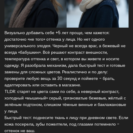
Визуально добавить себе +5 лет проще, чем кажется:
достаточно «не того» оттенка у лица. Но нет одного
универсального злодея. Черный не всегда враг, а бежевый не
всегда «бабушкин». Всё решают контраст внешности,
температура оттенка и свет, в котором вы живете и носите
одежду. Я разобрала механизм, дала быстрый тест и готовые
замены для сложных цветов. Реалистично и по делу:
проверите любую вещь за 30 секунд и поймете - брать,
адаптировать или оставить в магазине.
TL;DR: старят не цвета сами по себе, а неверный контраст,
холодный «мышиный» серый, грязноватые бежевые, жёлтый с
зелёным подтоном, слишком тёмные винные и баклажановые
у лица.
Быстрый тест: поднесите ткань к лицу при дневном свете. Если
кожа посерела, зубы пожелтели, под глазами потемнело -
оттенок не ваш.