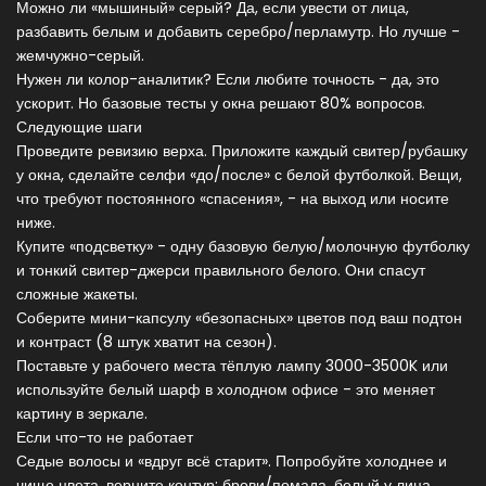
Можно ли «мышиный» серый? Да, если увести от лица,
разбавить белым и добавить серебро/перламутр. Но лучше -
жемчужно-серый.
Нужен ли колор-аналитик? Если любите точность - да, это
ускорит. Но базовые тесты у окна решают 80% вопросов.
Следующие шаги
Проведите ревизию верха. Приложите каждый свитер/рубашку
у окна, сделайте селфи «до/после» с белой футболкой. Вещи,
что требуют постоянного «спасения», - на выход или носите
ниже.
Купите «подсветку» - одну базовую белую/молочную футболку
и тонкий свитер-джерси правильного белого. Они спасут
сложные жакеты.
Соберите мини-капсулу «безопасных» цветов под ваш подтон
и контраст (8 штук хватит на сезон).
Поставьте у рабочего места тёплую лампу 3000-3500K или
используйте белый шарф в холодном офисе - это меняет
картину в зеркале.
Если что-то не работает
Седые волосы и «вдруг всё старит». Попробуйте холоднее и
чище цвета, верните контур: брови/помада, белый у лица.