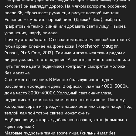
колорит) он выглядит дорого. На мягком колорите, особенно
после 35, сбрасывает румянец и рисует носогубные тени.
Решение - сместить черный ниже (брюки/юбка), выбрать
графитовый/темно-синий или добавить свет к лицу - вырез,
украшения, шарф, помада.
Почему это работает. С возрастом падает «лицевой контраст»:
губы/брови бледнее на фоне кожи (Porcheron, Mauger,
Russell, PLoS One, 2013). Темные и «грязные» ткани рядом с
лицом усиливают это падение. А чистые, немного светлее или
чуть теплее цвета поднимают контраст и смотрятся моложе -
без макияжа.
Свет имеет значение. В Минске большую часть года -
рассеянный холодный день. В офисах - лампы 4000-5000K,
дома часто 3000-4000K. Холодный свет синит глаза,
подчеркивает синяки, «гасит» теплые оттенки кожи. Поэтому
холодный серый и «грэйдж» в наших реалиях старят чаще. Под
тёплой лампой тот же свитер может ожить.
Ещё две вещи, которые добавляют возраст, хотя формально
«цвет верный»:
Матовые пудровые ткани возле лица (сильный мат без