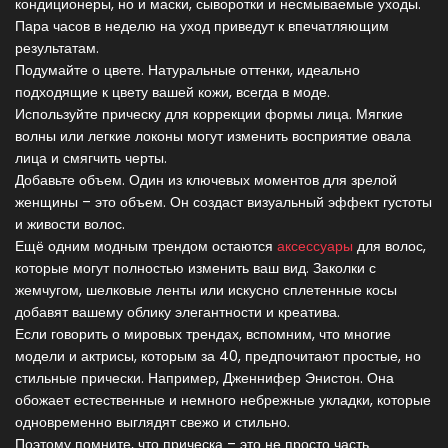
кондиционеры, но и маски, сыворотки и несмываемые уходы.
Пара часов в неделю на уход приведут к впечатляющим
результатам.
Подумайте о цвете. Натуральные оттенки, идеально
подходящие к цвету вашей кожи, всегда в моде.
Используйте прическу для коррекции формы лица. Мягкие
волны или легкие локоны могут изменить восприятие овала
лица и смягчить черты.
Добавьте объем. Один из ключевых моментов для зрелой
женщины – это объем. Он создаст визуальный эффект густоты
и живости волос.
Ещё одним модным трендом остаются
аксессуары
для волос,
которые могут полностью изменить ваш вид. Заколки с
жемчугом, шелковые ленты или искусно сплетенные косы
добавят вашему облику элегантности и креатива.
Если говорить о мировых трендах, вспомним, что многие
модели и актрисы, которым за 40, предпочитают простые, но
стильные прически. Например, Дженнифер Энистон. Она
обожает естественные и немного небрежные укладки, которые
одновременно выглядят свежо и стильно.
Поэтому помните, что прическа – это не просто часть