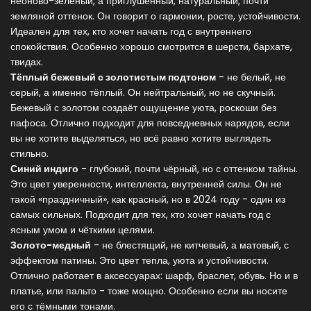
неоново-зелёный, а приглушённый, натуральный, почти
земляной оттенок. Он говорит о гармонии, росте, устойчивости.
Идеален для тех, кто хочет начать год с внутреннего
спокойствия. Особенно хорошо смотрится в шерсти, бархате,
твидах.
Тёплый бежевый с золотистым подтоном
- не белый, не
серый, а именно тёплый. Он нейтральный, но не скучный.
Бежевый с золотом создаёт ощущение уюта, роскоши без
пафоса. Отлично подходит для повседневных нарядов, если
вы не хотите выделяться, но всё равно хотите выглядеть
стильно.
Синий индиго
- глубокий, почти чёрный, но с оттенком тайны.
Это цвет уверенности, интеллекта, внутренней силы. Он не
такой «праздничный», как красный, но в 2024 году - один из
самых сильных. Подходит для тех, кто хочет начать год с
ясным умом и чёткими целями.
Золото-медный
- не блестящий, не китчевый, а матовый, с
эффектом патины. Это цвет тепла, уюта и устойчивости.
Отлично работает в аксессуарах: шарф, браслет, обувь. Но и в
платье, или пальто - тоже мощно. Особенно если вы носите
его с тёмными тонами.