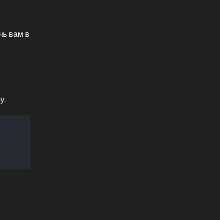
чь вам в
у.