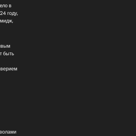
ело в
24 году,
имидж,
чивым
т быть
оверием
мволами