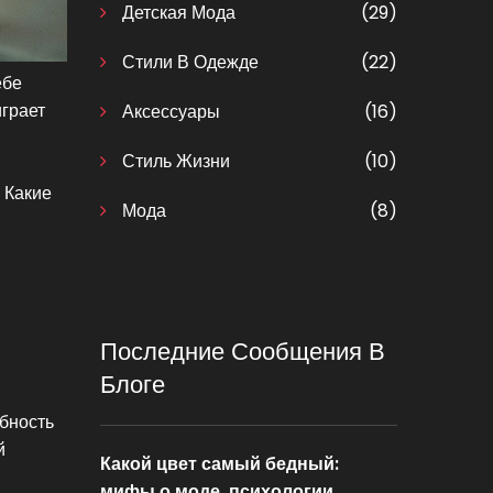
Детская Мода
(29)
Стили В Одежде
(22)
ебе
играет
Аксессуары
(16)
Стиль Жизни
(10)
 Какие
Мода
(8)
Последние Сообщения В
Блоге
обность
й
Какой цвет самый бедный:
мифы о моде, психологии