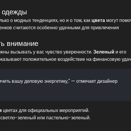
у одежды
ько о модных тенденциях, но и о том, как
цвета
могут помо
тенков считаются особенно удачными для привлечения
ть внимание
должны вызывать у вас чувство уверенности.
Зеленый
и его
оказывают положительное воздействие на финансовую удач
ичить вашу деловую энергетику," — отмечает дизайнер
м
цветах для официальных мероприятий.
 светло-зеленый или пастельно-зеленый.