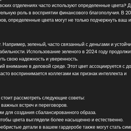
вских отделениях часто используют определенные цвета? Д
тельную роль в восприятии финансового благополучия. В 20
ов, определенные цвета могут не только подчеркнуть ваш 
у. Например, зеленый, часто связанный с деньгами и устой
табильности. Использование зеленого в 2024 году продолжи
уть свою надежность и уверенность.
й внимание в деловой среде. Этот цвет ассоциируется с д
асто воспринимается коллегами как признак интеллекта и
 стоит рассмотреть следующие советы:
 важных встреч и переговоров.
ми для создания сбалансированного образа.
чтобы цвета выглядели более насыщенно и естественно.
еребристые детали в вашем гардеробе также могут стать си