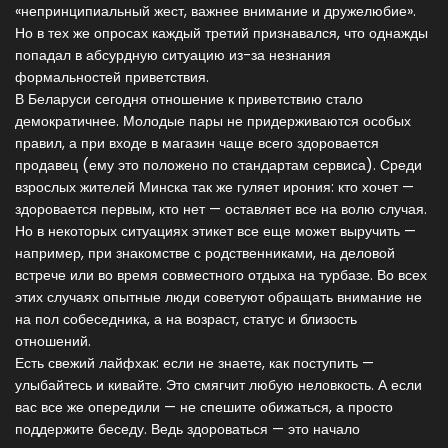
«непринципиальный жест, важнее внимание и дружелюбие».
Но в тех же опросах каждый третий признавался, что однажды
попадал в абсурдную ситуацию из-за незнания
формальностей приветствия.
В Беларуси сегодня отношение к приветствию стало
демократичнее. Молодые пары не придерживаются особых
правил, а при входе в магазин чаще всего здоровается
продавец (ему это положено по стандартам сервиса). Среди
взрослых жителей Минска так же гуляет ирония: кто хочет —
здоровается первым, кто нет — оставляет все на волю случая.
Но в некоторых ситуациях этикет все еще может выручить —
например, при знакомстве с родственниками, на деловой
встрече или во время совместного отдыха на турбазе. Во всех
этих случаях опытные люди советуют обращать внимание не
на пол собеседника, а на возраст, статус и близость
отношений.
Есть свежий лайфхак: если не знаете, как поступить —
улыбайтесь и кивайте. Это смягчит любую неловкость. А если
вас все же опередили — не спешите обижаться, а просто
поддержите беседу. Ведь здороваться — это начало