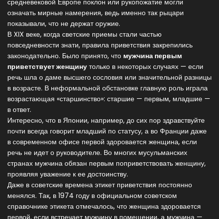
средневековой Европе поклон или рукопожатие могли
означать мирные намерения, ведь именно так рыцари
показывали, что не держат оружие.
В XIX веке, когда светские приемы стали частью
повседневности знати, правила приветствия закрепились
законодательно. Было принято, что
мужчина первым
приветствует женщину
только в некоторых случаях — если
речь шла о даме высшего сословия или значительной разницы
в возрасте. В неформальной обстановке главную роль играла
возрастающая «старшинство»: старшие — первым, младшие —
в ответ.
Интересно, что в Японии, например, до сих пор здравствуйте
почти всегда говорит младший по статусу, а во Франции даже
в современном офисе первой здоровается женщина, если
речь не идет о руководителе. Во многих мусульманских
странах мужчина обязан первым поприветствовать женщину,
проявляя уважение к ее достоинству.
Даже в советские времена этикет приветствия постоянно
менялся. Так, в 1974 году в официальном советском
справочнике этикета отмечалось, что женщина здоровается
первой, если встречает мужчину в помещении, а мужчина —