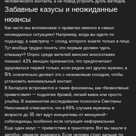
человеческого контакта, а не повод устроить дуэль взглядов.
Забавные казусы и неожиданные
нюансы
Как часто мы вспоминаем о правилах именно в самых
неожиданных ситуациях! Например, когда вы идете по
подъезду, а навстречу — сосед, которого знаете только в лицо.
Тут вообще трудно понять: кто первым должен «дать
отмашку»? Опрос среди жителей минских многоэтажек
показал: 42% женщин признаются, что предпочитают
здороваться первой только, если рядом нет других мужчин, а
15% сознательно делают это с незнакомым соседом, чтобы
установить минимальный контакт.
В Беларуси встречаются и такие феномены, как «безмолвные
приветствия» — поднятие бровей, легкий кивок или просто
улыбка. В знаменитом исследовании психолога Светланы
Николаевой отмечается, что в 69% случаев мужчины в
возрасте до 35 лет ждут инициативы от женщиной-
собеседницы, особенно если ситуация неформальная.
Еще один казус — приветствие в транспорте. Вот вы зашли в
автобус, увидели знакомого. Если человек стоит дальше по