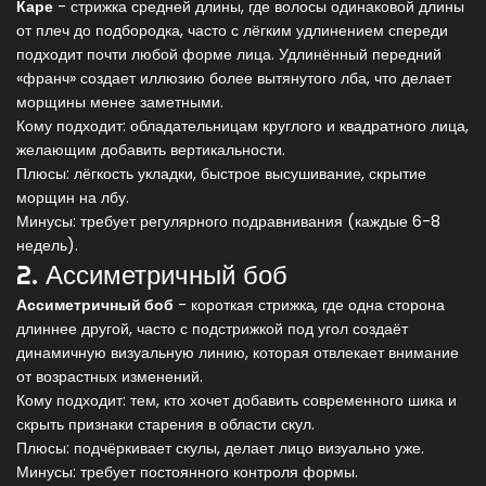
Каре
-
стрижка средней длины, где волосы одинаковой длины
от плеч до подбородка, часто с лёгким удлинением спереди
подходит почти любой форме лица. Удлинённый передний
«франч» создает иллюзию более вытянутого лба, что делает
морщины менее заметными.
Кому подходит: обладательницам круглого и квадратного лица,
желающим добавить вертикальности.
Плюсы: лёгкость укладки, быстрое высушивание, скрытие
морщин на лбу.
Минусы: требует регулярного подравнивания (каждые 6-8
недель).
2. Ассиметричный боб
Ассиметричный боб
-
короткая стрижка, где одна сторона
длиннее другой, часто с подстрижкой под угол
создаёт
динамичную визуальную линию, которая отвлекает внимание
от возрастных изменений.
Кому подходит: тем, кто хочет добавить современного шика и
скрыть признаки старения в области скул.
Плюсы: подчёркивает скулы, делает лицо визуально уже.
Минусы: требует постоянного контроля формы.