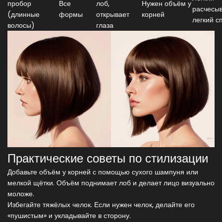
пробор
Все
лоб,
Нужен объём у
расчесыв
(длинные
формы
открывает
корней
легкий с
волосы)
глаза
Практические советы по стилизации
Добавьте объём у корней с помощью сухого шампуня или
мелкой щётки. Объём поднимает лоб и делает лицо визуально
моложе.
Избегайте тяжёлых челок. Если нужен челок, делайте его
«пушистым» и укладывайте в сторону.