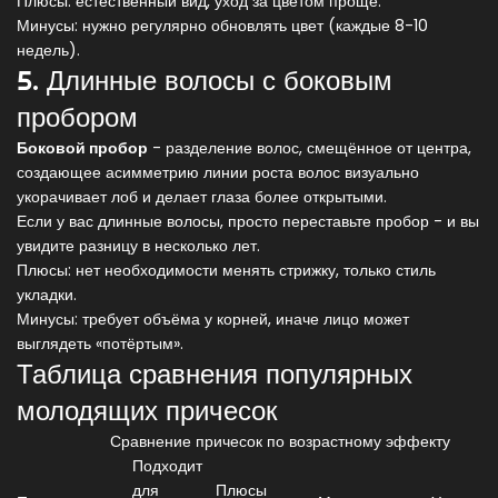
Плюсы: естественный вид, уход за цветом проще.
Минусы: нужно регулярно обновлять цвет (каждые 8-10
недель).
5. Длинные волосы с боковым
пробором
Боковой пробор
-
разделение волос, смещённое от центра,
создающее асимметрию линии роста волос
визуально
укорачивает лоб и делает глаза более открытыми.
Если у вас длинные волосы, просто переставьте пробор - и вы
увидите разницу в несколько лет.
Плюсы: нет необходимости менять стрижку, только стиль
укладки.
Минусы: требует объёма у корней, иначе лицо может
выглядеть «потёртым».
Таблица сравнения популярных
молодящих причесок
Сравнение причесок по возрастному эффекту
Подходит
для
Плюсы