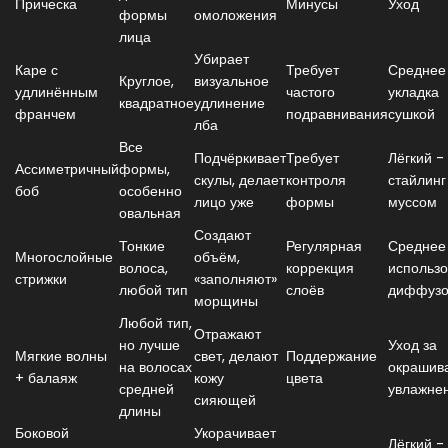
Прическа
Минусы
Уход
формы
омоложения
лица
Убирает
Каре с
Требует
Среднее
Круглое,
визуальное
удлинённым
частого
укладка
квадратное
удлинение
франчем
подравнивания
сушкой
лба
Все
Подчёркивает
Требует
Лёгкий -
Ассиметричный
формы,
скулы, делает
контроля
стайлинг
боб
особенно
лицо уже
формы
муссом
овальная
Создают
Тонкие
Регулярная
Среднее
Многослойные
объём,
волоса,
коррекция
использ
стрижки
«заполняют»
любой тип
слоёв
диффузо
морщины
Любой тип,
Отражают
но лучше
Уход за
Мягкие волны
свет, делают
Поддержание
на волосах
окрашив
+ балаяж
кожу
цвета
средней
увлажне
сияющей
длины
Боковой
Укорачивает
Лёгкий -