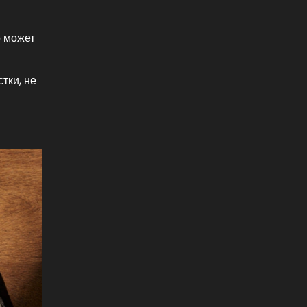
о может
тки, не