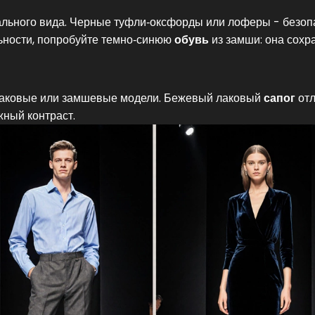
льного вида. Черные туфли‑оксфорды или лоферы - безо
льности, попробуйте темно‑синюю
обувь
из замши
: она сохр
лаковые или замшевые модели. Бежевый лаковый
сапог
отл
жный контраст.