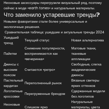
Неоновые аксессуары перегрузили визуальный ряд, поэтому
сейчас в моде «earth tones» и натуральные материалы.
Что заменило устаревшие тренды?
Новыми фаворитами стали более универсальные и
экологичные решения.
Сравнительная таблица: ушедшие и актуальные тренды 2024
Ушедший
Текущий статус
Новая альтернатива
тренд
Снижение популярности,
Матовые ткани,
Пайетки
воспринимаются как
тканевые
«вечеринка»
аппликации
Джинсы с
Свободные, слегка
высоким
Считаются «ретро»
академические
поясом
джинсы
Пастельный
Вязаные свитеры
Переполненный рынок
кардиган
ярких оттенков
Логотипные
Сдержанные модели
Перегруженные брендом
кроссовки
без логотипов
Натуральные
Неоновые
Слишком ярко
материалы, цвета