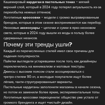
Кашемировый
кардиган в пастельных тонах
-
мягкий
верхний слой, который в 2024 году потерял актуальность из‑за
переизбытка нежных оттенков
;
Логотипные
кроссовки
-
модели с громко выгравированным
брендом, которые в этом сезоне воспринимаются как перебор
;
Неоновые
аксессуары
-
цепочки и сумки в ярко‑неоновом
свете, которые в 2024 году вышли из моды в пользу более
сдержанных нюансов
.
Почему эти тренды ушли?
Каждый из перечисленных стилей имел свои причины для
падения популярности.
Пайетки выглядели устаревшими после того, как дизайнеры
переключились на минимализм и матовые текстуры.
Джинсы с высоким поясом стали ассоциироваться с
«ретро‑стилем 90‑х», а молодые покупатели ищут более
лёгкие, «анти‑структурированные» варианты.
Пастельные кардиганы заполонили магазины в начале сезона,
но потом их заменили более яркие, экспериментальные топы.
Логотипные кроссовки переоценили: общество уже устало от
громкого брендинга и ищет «чистый» дизайн.