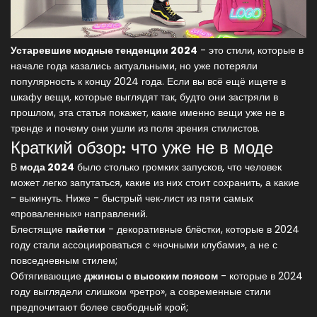
Устаревшие модные тенденции 2024
-
это стили, которые в
начале года казались актуальными, но уже потеряли
популярность к концу 2024 года
. Если вы всё ещё ищете в
шкафу вещи, которые выглядят так, будто они застряли в
прошлом, эта статья покажет, какие именно вещи уже не в
тренде и почему они ушли из поля зрения стилистов.
Краткий обзор: что уже не в моде
В
мода 2024
было столько громких запусков, что человек
может легко запутаться, какие из них стоит сохранить, а какие
- выкинуть. Ниже - быстрый чек‑лист из пяти самых
«проваленных» направлений.
Блестящие
пайетки
-
декоративные блёстки, которые в 2024
году стали ассоциироваться с «ночными клубами», а не с
повседневным стилем
;
Обтягивающие
джинсы с высоким поясом
-
которые в 2024
году выглядели слишком «ретро», а современные стили
предпочитают более свободный крой
;