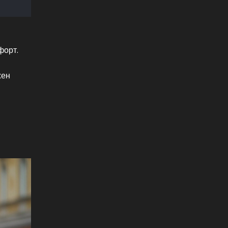
форт.
жен