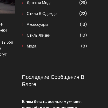
Детская Мода
(29)
Стили В Одежде
(22)
ое
Аксессуары
(16)
енки
Стиль Жизни
(10)
й выбор
Мода
(8)
о
огут
Последние Сообщения В
Блоге
В чем бегать осенью мужчине:
полный гид по экипировке и