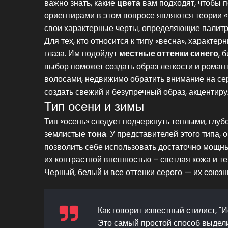
важно знать, какие
цвета
вам подходят, чтобы 
ориентирами в этом вопросе являются теории «в
свои характерные черты, определяющие палитр
Для тех, кто относится к типу «весна», характе
глаза. Им подойдут
местные оттенки синего
, 
выбор поможет создать образ легкости и романт
волосами, недвижимо обратить внимание на се
создать свежий и безупречный образ, акцентир
Тип осени и зимы
Тип «осень» следует подчеркнуть теплыми, глуб
землистые
тона
. У представителей этого типа,
позволить себе использовать достаточно мощны
их контрастной внешностью – светлая кожа и т
Черный, белый и все оттенки серого — их союзн
Как говорит известный стилист, "
Это самый простой способ выдели