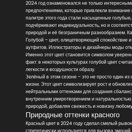
2024 год ознаменовался не только интересны
предпочтениями, которые привлекли внимание 
палитре этого года стали насыщенные голубые, 
подчёркивают индивидуальность, но и соответс
природой и её безграничным разнообразием. Ка
Голубой – цвет, олицетворяющий спокойствие 
аутфитов. Иллюстраторы и дизайнеры моды отм
Именно этот цвет становится символом уверен
факт: в некоторых культурах голубой цвет счита
легкости и воздушности образу.
Зелёный в этом сезоне – это не просто один из
жизни. Этот цвет символизирует рост и обновле
нейтральными оттенками для создания сбаланси
внутренним умиротворением и натуральностью.
природой, добавляя свежесть и новизну любому
Природные оттенки красного
Красный цвет в 2024 году сделал смелый рывок 
стретегически используется для вызова эмоций