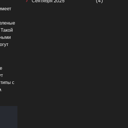
Сентября 2025
(4)
имеет
зеленые
 Такой
мными
огут
же
ут
 типы с
е
.