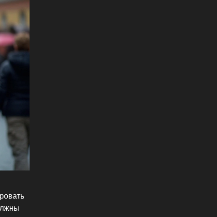
ировать
олжны