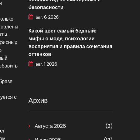
и
безопасности
авг, 6 2026
только
хновлены
Какой цвет самый бедный:
нты.
мифы о моде, психологии
офисных
восприятия и правила сочетания
.
оттенков
ный
авг, 1 2026
добавить
образе
уется с
Архив
Августа 2026
(2)
ет
лом