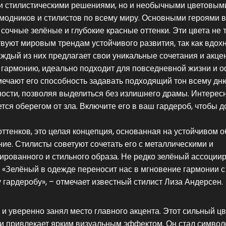
ми стилистическими решениями, но и необычными цветовым
модников и стилистов по всему миру. Основными героями в
сочные зелёные и глубокие красные оттенки. Эти цвета не 
твуют мировым трендам устойчивого развития, так как вдо
ждый из них предлагает свои уникальные сочетания и акце
и гармонию, идеально подходит для повседневной жизни и 
ечают его способность задавать подходящий тон всему дню
ности, позволяя выделиться без излишнего драмы. Интерес
ется оберегом от зла. Включите его в ваш гардероб, чтобы 
 оттенков, это целая концепция, основанная на устойчивом 
ние. Стилисты советуют сочетать его с металлическими и
рованного и стильного образа. Не редко зелёный ассоциир
 «Зелёный в одежде переносит нас в мгновение гармонии с
 гардеробу», – отмечает известный стилист Лиза Андерсен.
и уверенно занял место главного акцента. Этот сильный цв
 и привлекает ярким визуальным эффектом. Он стал симво