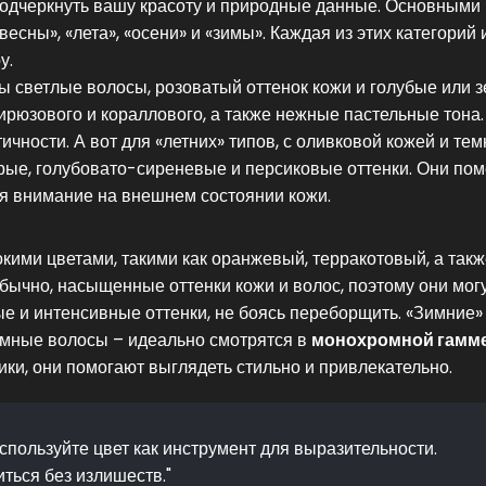
подчеркнуть вашу красоту и природные данные. Основными
есны», «лета», «осени» и «зимы». Каждая из этих категорий 
у.
рны светлые волосы, розоватый оттенок кожи и голубые или 
бирюзового и кораллового, а также нежные пастельные тона.
ичности. А вот для «летних» типов, с оливковой кожей и те
рые, голубовато-сиреневые и персиковые оттенки. Они пом
уя внимание на внешнем состоянии кожи.
окими цветами, такими как оранжевый, терракотовый, а так
 обычно, насыщенные оттенки кожи и волос, поэтому они мог
е и интенсивные оттенки, не боясь переборщить. «Зимние»
емные волосы – идеально смотрятся в
монохромной гамм
ики, они помогают выглядеть стильно и привлекательно.
Используйте цвет как инструмент для выразительности.
ться без излишеств."