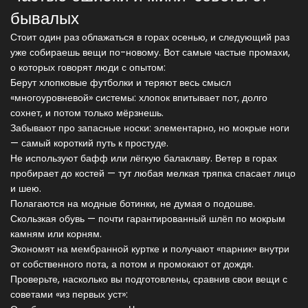
бывалых
Стоит один раз облажаться в горах осенью, и следующий раз
уже собираешь вещи по-новому. Вот самые частые промахи,
о которых говорят люди с опытом:
Берут хлопковые футболки и теряют весь смысл
«многоуровневой» системы: хлопок впитывает пот, долго
сохнет, и потом только мёрзнешь.
Забывают про запасные носки: элементарно, но мокрые ноги
— самый короткий путь к простуде.
Не используют бафф или лёгкую балаклаву. Ветер в горах
пробирает до костей — тут любая мелкая тряпка спасает лицо
и шею.
Полагаются на модные ботинки, не думая о подошве.
Скользкая обувь — почти гарантированный шлёп по мокрым
камням или корням.
Экономят на мембранной куртке и получают «парник» внутри
от собственного пота, а потом и промокают от дождя.
Проверьте, насколько вы подготовлены, сравнив свои вещи с
советами «из первых уст»: