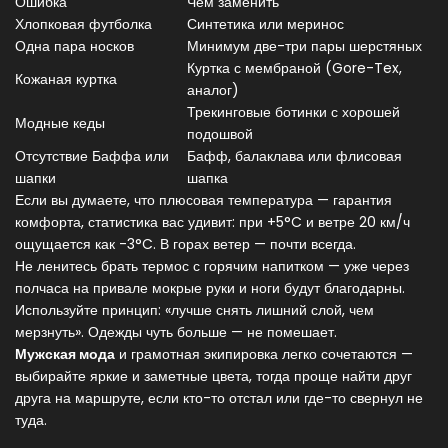
Ошибка
Чем заменить
Хлопковая футболка
Синтетика или меринос
Одна пара носков
Минимум две-три пары шерстяных
Куртка с мембраной (Gore-Tex,
Кожаная куртка
аналог)
Трекинговые ботинки с хорошей
Модные кеды
подошвой
Отсутствие Баффа или
Бафф, балаклава или флисовая
шапки
шапка
Если вы думаете, что плюсовая температура — гарантия
комфорта, статистика вас удивит: при +5°C и ветре 20 км/ч
ощущается как -3°C. В горах ветер — почти всегда.
Не ленитесь брать термос с горячим напитком — уже через
полчаса на привале мокрые руки и ноги будут благодарны.
Используйте принцип: «лучше снять лишний слой, чем
мерзнуть». Одежды чуть больше — не помешает.
Мужская мода
и грамотная экипировка легко сочетаются —
выбирайте яркие и заметные цвета, тогда проще найти друг
друга на маршруте, если кто-то отстал или где-то свернул не
туда.