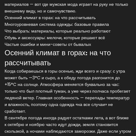
материалов — вот где мужская мода играет на руку не только
внешнему виду, но и самочувствию.
Осенний климат в горах: на что рассчитывать
Многоуровневая система одежды: базовые правила
Что выбрать: материалы, которые реально работают
Обувь и аксессуары: мелочи, которые решают всё
Частые ошибки и мини-советы от бывалых
Осенний климат в горах: на что
рассчитывать
Когда собираешься в горы осенью, жди всего и сразу: с утра
может быть —3°C и сыро, а к обеду погода разгонится до
+15°C на солнце. Атмосфера меняется буквально за час:
только что был плотный туман, а уже через полчаса пробегает
ледяной ветер. Главная особенность — перепады температур
и влажность, поэтому одна одежда «на все случаи» не
сработает.
В сентябре погода иногда радует остатками лета, а вот ближе
к октябрю и ноябрю часто идут дожди, земля становится
скользкой, а ночами наблюдаются заморозки. Даже если утром