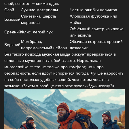
слой, вспотел — сними один.
Слой
Лучшие материалы
Частые ошибки новичков
Синтетика, шерсть
Хлопковая футболка или
Базовый
мериноса
майка
Объёмный свитер из хлопка
Средний
Флис, лёгкий пух
или акрила
Мембрана,
Обычная ветровка, древний
Верхний
непромокаемый нейлон
дождевик
Без такого подхода
мужская мода
рискует превратиться в
сплошные мучения на любой высоте. Нормальная
многослойка — это не только про комфорт, но и про
безопасность, если вдруг испортится погода. Лучше набросить
на себя несколько удобных вещей, чем потом чесать в
затылке: «Зачем я вообще взял этот пуховик/джинсовку?»