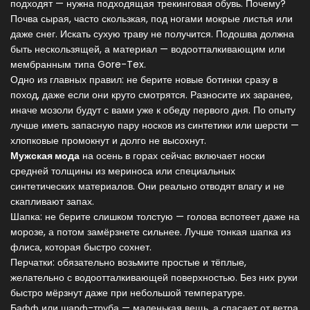
подходят — нужна подходящая трекинговая обувь. Почему?
Почва сырая, часто скользкая, под ногами мокрые листья или
даже снег. Искать сухую траву не получится. Подошва должна
быть нескользящей, а материал — водоотталкивающим или
мембранным типа Gore-Tex.
Одно из главных правил: не берите новые ботинки сразу в
поход, даже если они круто смотрятся. Разносите их заранее,
иначе мозоли будут с вами уже к обеду первого дня. По опыту
лучше иметь запасную пару носков из синтетики или шерсти —
хлопковые промокнут и долго не высохнут.
Мужская мода
на осень в горах сейчас включает носки
средней толщины из мериноса или специальных
синтетических материалов. Они реально отводят влагу и не
скапливают запах.
Шапка: не берите слишком толстую — голова вспотеет даже на
морозе, а потом замёрзнете сильнее. Лучше тонкая шапка из
флиса, которая быстро сохнет.
Перчатки: обязательно возьмите простые и тёплые,
желательно с водоотталкивающей поверхностью. Без них руки
быстро мёрзнут даже при небольшой температуре.
Бафф или шарф-труба — маленькая вещь, а спасает от ветра