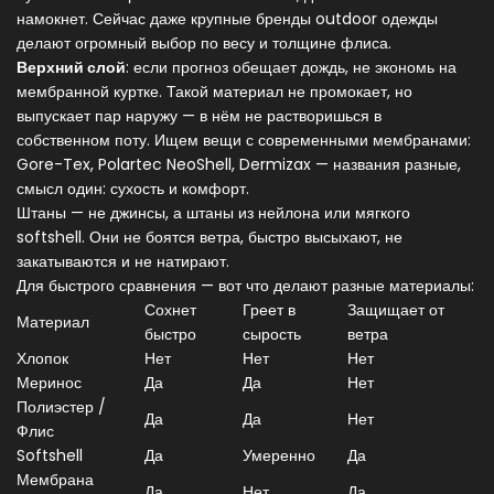
намокнет. Сейчас даже крупные бренды outdoor одежды
делают огромный выбор по весу и толщине флиса.
Верхний слой
: если прогноз обещает дождь, не экономь на
мембранной куртке. Такой материал не промокает, но
выпускает пар наружу — в нём не растворишься в
собственном поту. Ищем вещи с современными мембранами:
Gore-Tex, Polartec NeoShell, Dermizax — названия разные,
смысл один: сухость и комфорт.
Штаны — не джинсы, а штаны из нейлона или мягкого
softshell. Они не боятся ветра, быстро высыхают, не
закатываются и не натирают.
Для быстрого сравнения — вот что делают разные материалы:
Сохнет
Греет в
Защищает от
Материал
быстро
сырость
ветра
Хлопок
Нет
Нет
Нет
Меринос
Да
Да
Нет
Полиэстер /
Да
Да
Нет
Флис
Softshell
Да
Умеренно
Да
Мембрана
Да
Нет
Да