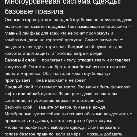
Многоуровневая система одежды:
базовые правила
Осенью в горах устоять на одной футболке не получится, даже
если солнце кажется щедрым. Так называемая многослойка —
главный лайфхак для всех, кто не хочет промокнуть и
замёрзнуть даже на короткой прогулке. Самое разумное —
разделить одежду на три слоя. Каждый слой нужен не для
красоты, а для защиты от холода, ветра и дождя.
Базовый слой
— прилегает к телу, отводит влагу и оставляет
кожу сухой. Оптимально брать термобельё из синтетики или
шерсти мериноса. Обычная хлопковая футболка тут
проигрывает — она намокает и не греет.
Средний слой — отвечает за тепло. Это может быть флисовая
кофта или лёгкий пуховик. Флис греет даже во влажном
состоянии, а пух хорошо держит тепло, если сухо.
Верхний слой — защита от ветра, тумана и дождя.
Мембранные куртки сейчас вытесняют обычные дождевики: не
промокают, но дышат, так что внутри не будет сауны.
Чтобы не ошибиться с выбором одежды, стоит держать в
голове базовое правило: если замёрз — можешь добавить