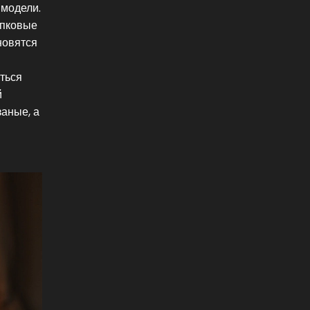
 модели.
опковые
новятся
аться
й
заные, а