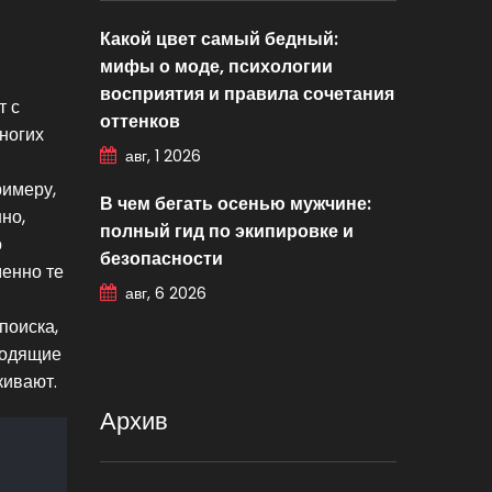
Какой цвет самый бедный:
мифы о моде, психологии
восприятия и правила сочетания
т с
оттенков
ногих
авг, 1 2026
римеру,
В чем бегать осенью мужчине:
но,
полный гид по экипировке и
о
безопасности
менно те
авг, 6 2026
поиска,
ходящие
кивают.
Архив