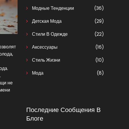
Модные Тенденции
(36)
Детская Мода
(29)
Стили В Одежде
(22)
озволят
Аксессуары
(16)
олода,
Стиль Жизни
(10)
ода.
Мода
(8)
.
ещи не
емени
Последние Сообщения В
Блоге