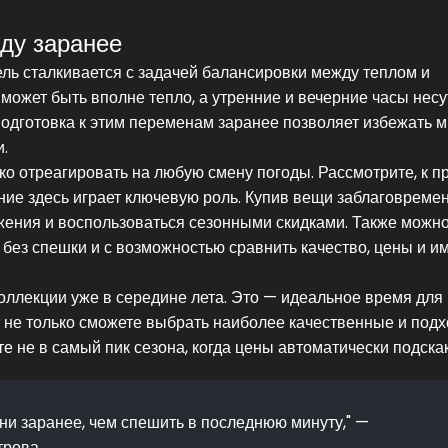
ду заранее
ель сталкивается с задачей балансировки между теплом и
может быть вполне тепло, а утренние и вечерние часы несу
одготовка к этим переменам заранее позволяет избежать м
.
ко отреагировать на любую смену погоды. Рассмотрите, к п
ние здесь играет ключевую роль. Купив вещи заблаговремен
жения и воспользоваться сезонными скидками. Также можн
без спешки и с возможностью сравнить качество, цены и и
ллекции уже в середине лета. Это — идеальное время для 
ы не только сможете выбрать наиболее качественные и под
ете не в самый пик сезона, когда цены автоматически подска
и заранее, чем спешить в последнюю минуту," —
трова.