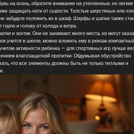
вь на осень, обратите внимание на утепленные, но легкие
также защищать ноги от сырости. Толстые шерстяные или хл
 не забудьте положить их в шкаф. Шарфы и шапки также ста
горло и голову от холода и ветра.
чатки и зонтик. Они не занимают много места, но могут оказ
ок учится в школе, можно вложить ему в рюкзак компактны
 учетом активности ребенка — для спортивных игр лучше вя
сением влагозащитной пропитки. Обдумывая обустройство
вать, что все элементы должны быть не только теплыми и
е.