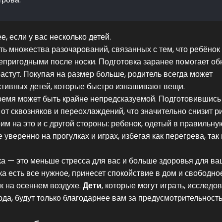
е, если у вас несколько детей.
ть множества разочарований, связанных с тем, что ребёнок
непригодными после носки. Подготовка заранее помогает об
растут. Покупая на размер больше, родитель всегда может
активных детей, которые быстро изнашивают вещи.
 время может быть крайне непредсказуемой. Подготовившись
от сквозняков и переохлаждений, что значительно снизит р
м на это и с другой стороны: ребенок, одетый в правильну
уверенно на прогулках и играх, избегая как перегрева, так 
ка — это меньше стресса для вас и больше здоровья для ва
нка есть все нужное, принесет спокойствие в дом и свободн
к на осеннем воздухе.
Дети
, которые могут играть, исследо
да, будут только благодарнее вам за предусмотрительность