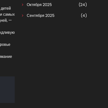
Октября 2025
(24)
 детей
ди самых
Сентября 2025
(4)
ней, —
ождливую
оровье
я
нимание