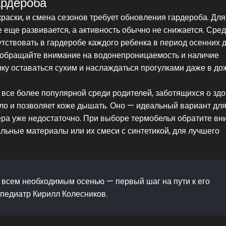
ардероба
краски, и смена сезонов требует обновления гардероба. Для
е еще развивается, а активность обычно не снижается. Сре
ствовать в гардеробе каждого ребенка в период осенних д
но обращайте внимание на водонепроницаемость и наличие
нку оставаться сухим и наслаждаться прогулками даже в д
я все более популярной среди родителей, заботящихся о зд
пло и позволяет коже дышать. Оно — идеальный вариант дл
ера уже недостаточно. При выборе термобелья обратите в
льные материалы или их смеси с синтетикой, для лучшего
всем необходимым осенью — первый шаг на пути к его
 педиатр Кирилл Колесников.