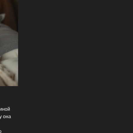
чиной
у она
о