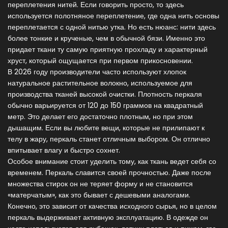
переплетения нитей. Если говорить просто, то здесь
используется полотняное переплетение, где одна нить основы
переплетается с одной нитью утка. Но есть нюанс: нити здесь
более тонкие и крученые, чем в обычной бязи. Именно это
придает ткани ту самую приятную прохладу и характерный
хруст, который ощущается при первом прикосновении.
В 2026 году производители часто используют
хлопок
натуральное растительное волокно, используемое для
производства тканей
высокой очистки. Плотность перкаля
обычно варьируется от 120 до 150 граммов на квадратный
метр. Это делает его достаточно плотным, но при этом
дышащим. Если вы любите вещи, которые не прилипают к
телу в жару, перкаль станет отличным выбором. Он отлично
впитывает влагу и быстро сохнет.
Особое внимание стоит уделить тому, как ткань ведет себя со
временем. Перкаль славится своей прочностью. Даже после
множества стирок он не теряет форму и не становится
«матерчатым», как это бывает с дешевыми аналогами.
Конечно, это зависит от качества исходного сырья, но в целом
перкаль выдерживает активную эксплуатацию. В одежде он