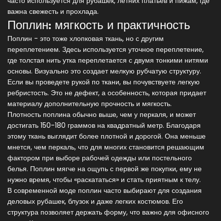
часто используется для рубашек, летних платьев и пижам, где
важна свежесть и прохлада.
Поплин: мягкость и практичность
Поплин - это тоже хлопковая ткань, но с другим
переплетением. Здесь используется уточное переплетение,
где толстая нить утка переплетается с двумя тонкими нитями
основы. Визуально это создает мелкую рубчатую структуру.
Если вы проведете рукой по ткани, вы почувствуете легкую
ребристость. Это не дефект, а особенность, которая придает
материалу дополнительную прочность и мягкость.
Плотность поплина обычно выше, чем у перкаля, и может
достигать 150-180 граммов на квадратный метр. Благодаря
этому ткань выглядит более плотной и дорогой. Она меньше
мнется, чем перкаль, что для многих становится решающим
фактором при выборе рабочей одежды или постельного
белья. Поплин мягче на ощупь с первой же покупки, ему не
нужно время, чтобы «раскататься» и стать приятным к телу.
В современной моде поплин часто выбирают для создания
деловых рубашек, блузок и даже легких костюмов. Его
структура позволяет держать форму, что важно для офисного