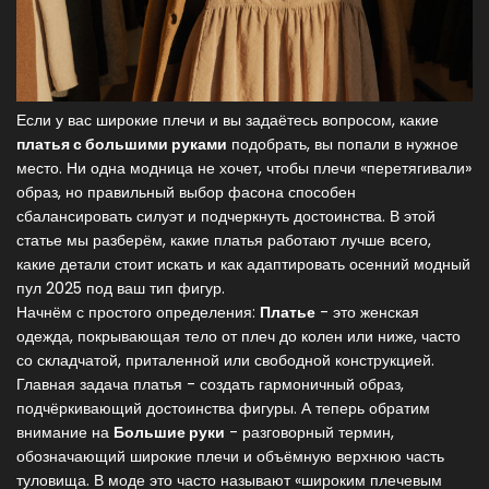
Если у вас широкие плечи и вы задаётесь вопросом, какие
платья с большими руками
подобрать, вы попали в нужное
место. Ни одна модница не хочет, чтобы плечи «перетягивали»
образ, но правильный выбор фасона способен
сбалансировать силуэт и подчеркнуть достоинства. В этой
статье мы разберём, какие платья работают лучше всего,
какие детали стоит искать и как адаптировать осенний модный
пул 2025 под ваш тип фигур.
Начнём с простого определения:
Платье
- это женская
одежда, покрывающая тело от плеч до колен или ниже, часто
со складчатой, приталенной или свободной конструкцией.
Главная задача платья - создать гармоничный образ,
подчёркивающий достоинства фигуры.
А теперь обратим
внимание на
Большие руки
- разговорный термин,
обозначающий широкие плечи и объёмную верхнюю часть
туловища.
В моде это часто называют «широким плечевым