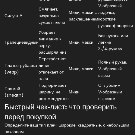
V‑образный,
Смягчает,
Миди, макси с
лодочка,
Силуэт А
визуально
расклешением
короткие
сужает плечи
рукава‑фонарики
Убирает
Без рукава или
внимание к
Трапециевидный
Миди, макси
лёгкие
верху,
3‑/4‑рукава
расширяя низ
Перекрёстная
Полный рукав,
Платье‑рубашка
линия
Миди, макси
V‑образный
(wrap)
отвлекает от
вырез
плеч
Подчеркивает
С глубоким
Прямой
ширину, не
Миди
V‑образным
(sheath)
рекомендуется
вырезом
Быстрый чек‑лист: что проверить
перед покупкой
Определите ваш тип плеч: широкие, квадратные, с небольшим
наклоном.