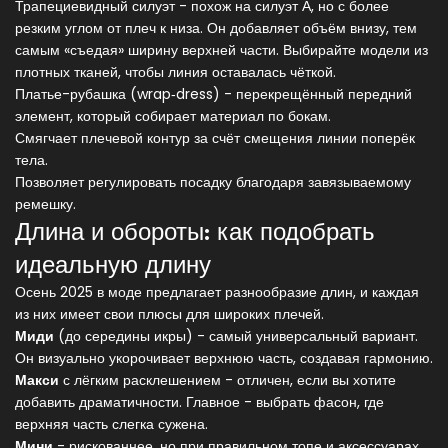
Трапециевидный силуэт
- похож на силуэт А, но с более
резким углом от плеч к низа.
Он добавляет объём внизу, тем
самым «съедая» ширину верхней части.
Выбирайте модели из
плотных тканей, чтобы линия оставалась чёткой.
Платье-рубашка (wrap‑dress)
- перекрещённый передний
элемент, который собирает материал по бокам.
Смягчает плечевой контур за счёт смещения линии поперёк
тела.
Позволяет регулировать посадку благодаря завязываемому
ремешку.
Длина и обороты: как подобрать
идеальную длину
Осень 2025 в моде предлагает разнообразие длин, и каждая
из них имеет свои плюсы для широких плечей.
Миди
(до середины икры) - самый универсальный вариант.
Он визуально укорочивает верхнюю часть, создавая гармонию.
Макси
с лёгким расклешением - отличен, если вы хотите
добавить драматичности. Главное - выбрать фасон, где
верхняя часть слегка сужена.
Мини
- рискованнее, но при правильном топе и аксессуарах