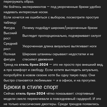
перегружать образ.
Не бойтесь экспериментов — под укороченные брюки удобно
надевать интересные носки.
Если хочется не ошибиться с выбором, посмотрите простую
таблицу:
Фигура
Почему подойдут широкие/укороченные брюки
Высокий
Выглядит пропорционально, подчеркивает силуэт
рост
Средний
Укороченная длина визуально вытягивает ноги
рост
Полная
Широкие штанины скрывают недостатки и не
фигура
стесняют движения
Тренд на
стиль брюк 2024
— это не просто про внешний вид,
а про комфорт и свободу. Если хотите выглядеть актуально,
попробуйте в новом сезоне хотя бы одну такую пару. Они
быстро становятся любимыми — и в офисе, и на прогулке.
Брюки в стиле спорт
Сейчас
стиль брюк 2024
чётко показывает: спортивные
модели смело перекочевали в повседневный гардероб. И это
не только классические джоггеры. Среди трендов появились