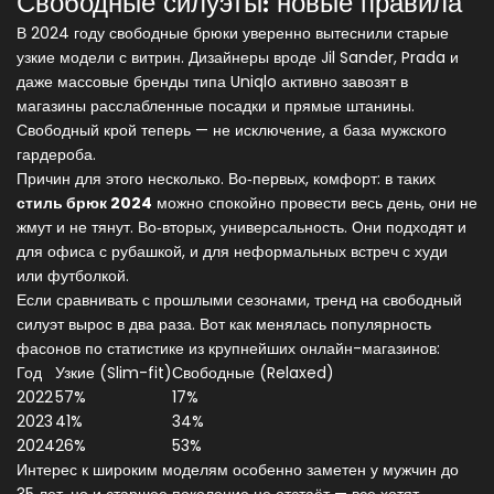
Свободные силуэты: новые правила
В 2024 году свободные брюки уверенно вытеснили старые
узкие модели с витрин. Дизайнеры вроде Jil Sander, Prada и
даже массовые бренды типа Uniqlo активно завозят в
магазины расслабленные посадки и прямые штанины.
Свободный крой теперь — не исключение, а база мужского
гардероба.
Причин для этого несколько. Во‑первых, комфорт: в таких
стиль брюк 2024
можно спокойно провести весь день, они не
жмут и не тянут. Во‑вторых, универсальность. Они подходят и
для офиса с рубашкой, и для неформальных встреч с худи
или футболкой.
Если сравнивать с прошлыми сезонами, тренд на свободный
силуэт вырос в два раза. Вот как менялась популярность
фасонов по статистике из крупнейших онлайн-магазинов:
Год
Узкие (Slim-fit)
Свободные (Relaxed)
2022
57%
17%
2023
41%
34%
2024
26%
53%
Интерес к широким моделям особенно заметен у мужчин до