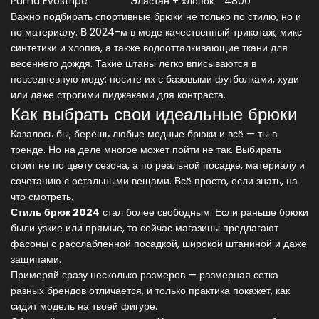
Puma Evostripe
Эластан + хлопок
4800
Важно подбирать спортивные брюки не только по стилю, но и
по материалу. В 2024-м в моде качественный трикотаж, микс
синтетики и хлопка, а также водоотталкивающие ткани для
весеннего дождя. Такие штаны легко вписываются в
повседневную моду: носите их с базовыми футболками, худи
или даже строгими пиджаками для контраста.
Как выбрать свои идеальные брюки
Казалось бы, берёшь любые модные брюки и всё — ты в
тренде. Но на деле многое может пойти не так. Выбирать
стоит не по цвету сезона, а по реальной посадке, материалу и
сочетанию с остальными вещами. Всё просто, если знать, на
что смотреть.
Стиль брюк 2024
стал более свободным. Если раньше брюки
были узкие или прямые, то сейчас магазины предлагают
фасоны с расслабленной посадкой, широкой штаниной и даже
защипами.
Примеряй сразу несколько размеров — размерная сетка
разных брендов отличается, и только практика покажет, как
сидит модель на твоей фигуре.