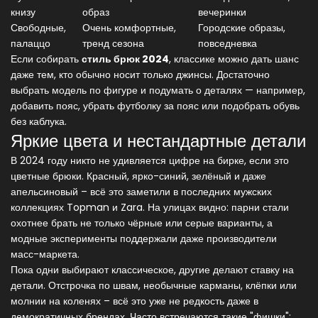
книзу
образ
вечеринки
Свободные,
Очень комфортные,
Городские образы,
палаццо
тренд сезона
повседневка
Если собирать
стиль брюк 2024
, классике можно дать шанс
даже тем, кто обычно носит только джинсы. Достаточно
выбрать модель по фигуре и подумать о деталях — например,
добавить пояс, убрать футболку за пояс или подобрать обувь
без каблука.
Яркие цвета и нестандартные детали
В 2024 году никто не удивляется цифре на бирке, если это
цветные брюки. Красный, ярко-синий, зелёный и даже
апельсиновый – всё это заметили в последних мужских
коллекциях Topman и Zara. На улицах видно: парни стали
охотнее брать не только чёрные или серые варианты, а
модные эксперименты поддержали даже производители
масс-маркета.
Пока одни выбирают классическое, другие делают ставку на
детали. Отстрочка по швам, необычные карманы, клёпки или
молнии на коленях – всё это уже не редкость даже в
демократичных брендах. Часто встречаются такие "фишки":