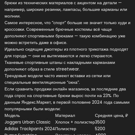
брюки из технических материалов с акцентом на детали —
например, широкие резинки, лампасы, большие карманы или
молнии.
Самое интересное, что “спорт” больше не значит только худи и
кроссовки. Современные брючные костюмы всё чаще
дополняют спортивными брюками — такую комбинацию уже
можно встретить даже в офисе.
Идеально сидящие джоггеры из плотного трикотажа подходят
для города — они не вытягиваются и легко стираются.
Тканевые спортивные штаны с накладными карманами
дополняют образ в стиле streetwear.
Трендовые модели часто имеют вставки из сетки или
специальные вентиляционные “окна”.
Если сравнить продажи онлайн магазинов, за последние два
года спрос на спортивные брюки вырос почти на 23%. По
данным Яндекс.Маркет, в первой половине 2024 года самыми
популярными были модели:
Модель
Материал
Средняя цена, ₽
Joggers Urban Classic
Хлопок + полиэстер
3500
Adidas Trackpants 2024
Полиэстер
5200