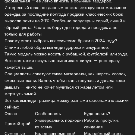
формальная — её легко вписать в обычный гардероб.
Интересный факт: по данным нескольких крупных магазинов
одежды, за последние полгода продажи классических брюк
выросли почти на 30%. Особенно популярны серый, синий и
чёрный цвета. Часто их берут для города и поездок, а не
только для работы.
Почему стоит выбрать классические брюки в 2024 году?
С ними любой образ выглядит дороже и аккуратнее.
Такую модель можно носить с рубашкой, футболкой или худи.
Высокая талия визуально вытягивает силуэт — рост сразу
кажется выше.
Специалисты советуют такие материалы, как шерсть, хлопок,
смесовые ткани. Важно, чтобы ткань тянулась и давала коже
дышать — никто не хочет мучиться от жары летом или
мерзнуть зимой.
Вот как выглядит разница между разными фасонами классики
сейчас:
Фасон
Особенность
Куда носить?
Универсально, подходит
Работа, прогулки,
Прямой крой
ко всему
свидания
Суженные
Более современный
Молодёжный стиль,