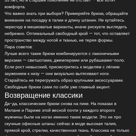
35 лет, но и старшее поколение не отстаёт — все хотят
комфорта.
Что важно знать при выборе? Примеряйте брюки, обращайте
внимание на посадку в талии и длину штанин. Не кутайтесь
чересчур в мешковатые варианты, иначе рискуете выглядеть
небрежно. Оптимальный свободный крой — тот, что оставляет
пространство между ногой и тканью, не теряя формы.
Пара советов:
Лучше всего такие брюки комбинируются с лаконичными
верхами — свитшотами, джемперами или рубашками-поло.
Если рост невысокий, присмотритесь к моделям с лёгким
заужением к низу — они визуально вытягивают ноги.
Старайтесь не перегружать образ крупными аксессуарами.
Свободные брюки сами по себе уже главный акцент.
Возвращение классики
Да-да, классические брюки снова на пике. На показах в
Милане и Париже этой весной почти у каждого второго
мужчины были на ногах именно такие модели. Это не про
скучные офисные штаны: сейчас в моде высокая талия,
прямой крой, стрелки, качественная ткань. Классика не только