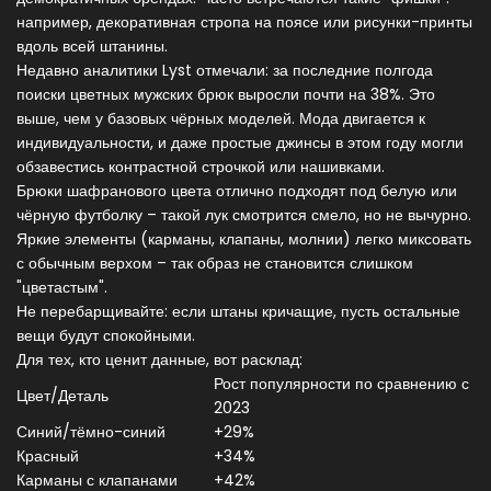
например, декоративная стропа на поясе или рисунки-принты
вдоль всей штанины.
Недавно аналитики Lyst отмечали: за последние полгода
поиски цветных мужских брюк выросли почти на 38%. Это
выше, чем у базовых чёрных моделей. Мода двигается к
индивидуальности, и даже простые джинсы в этом году могли
обзавестись контрастной строчкой или нашивками.
Брюки шафранового цвета отлично подходят под белую или
чёрную футболку – такой лук смотрится смело, но не вычурно.
Яркие элементы (карманы, клапаны, молнии) легко миксовать
с обычным верхом – так образ не становится слишком
"цветастым".
Не перебарщивайте: если штаны кричащие, пусть остальные
вещи будут спокойными.
Для тех, кто ценит данные, вот расклад:
Рост популярности по сравнению с
Цвет/Деталь
2023
Синий/тёмно-синий
+29%
Красный
+34%
Карманы с клапанами
+42%