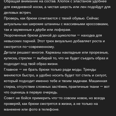
Обращай внимание на состав. Хлопок с эластаном удобнее
для ежедневной носки, а чистая шерсть или лен подойдут для
деловых встреч.
Проверь, как брюки сочетаются с твоей обувью. Сейчас
актуальны как широкие штанины с массивными кроссовками,
так и зауженные к дёрби или лоферам.
Укороченные брюки длиной до щиколотки — находка для
невысоких парней. Этот трюк визуально добавляет роста и
смотрится по-современному.
Детали решают многое. Карманы накладные или прорезные,
кулиска, стрелки — выбирай то, что не будет съедать образ и
подходит под твой образ жизни.
Главное — не брать брюки только ради моды. Тренды
меняются быстро, а удобно носить будет тот стиль и силуэт,
который подходит именно тебе и твоим задачам. Машинная
стирка, отсутствие сложных застёжек, практичные ткани — вот
что оценишь в первую очередь.
Совет: не бойся примерить что-то совсем новое, но всегда
проверяй, как брюки смотрятся в жизни, а не только на
манекене или фото в телефоне.