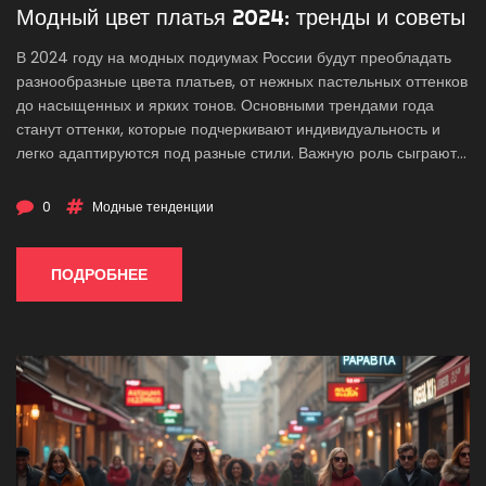
Модный цвет платья 2024: тренды и советы
В 2024 году на модных подиумах России будут преобладать
разнообразные цвета платьев, от нежных пастельных оттенков
до насыщенных и ярких тонов. Основными трендами года
станут оттенки, которые подчеркивают индивидуальность и
легко адаптируются под разные стили. Важную роль сыграют
технологии, которые позволяют создавать уникальные
цветовые эффекты. В этой статье разбираем, какие цвета
0
Модные тенденции
будут на пике популярности и как их лучше всего сочетать.
ПОДРОБНЕЕ