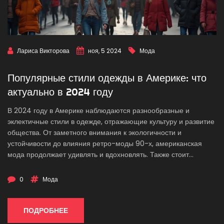
Лариса Викторова
ноя, 5 2024
Мода
Популярные стили одежды в Америке: что
актуально в 2024 году
В 2024 году в Америке наблюдаются разнообразные и
эклектичные стили в одежде, отражающие культуру и развитие
общества. От заметного внимания к экологичности и
устойчивости до влияния ретро-моды 90-х, американская
мода продолжает удивлять и вдохновлять. Также стоит
отметить развитие технологий в модной индустрии, которые
становятся все более важной составляющей повседневной
0
Мода
жизни. В статье рассказывается о ключевых тенденциях,
которые формируют стиль современного американца.
Полезные советы помогут каждому найти свой уникальный и
ПОДРОБНЕЕ
актуальный образ.