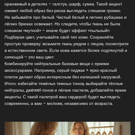
оранжевый в деталях – галстук, шарф, сумка. Такой акцент
оживит любой образ без риска выглядеть слишком громко.
Не забывайте про белый. Чистый белый в летних рубашках и
лёгких брюках освежает. Но следите, чтобы ткань не была
слишком «мутной» – иначе будет эффект «пыльный».
Подбирая цвет, учитывайте свой тип кожи. Сохраняйте
простую проверку: возьмите ткань рядом с лицом, посмотрите
в естественном свете. Если кожа кажется более подтянутой и
сияющей – это ваш цвет.
Комбинируйте нейтральные базовые вещи с яркими
аксессуарами. Например, серый пиджак + ярко‑красный
платок делает образ интересным без излишней нагрузкой.
Итого: избегайте тяжёлых темных тонов, выбирайте тёплые
нейтралы, джewel‑тонов и лёгкие пастели, добавляйте яркие
акценты. С такой палитрой ваш гардероб будет выглядеть
современно, а вам – моложе, независимо от возраста.