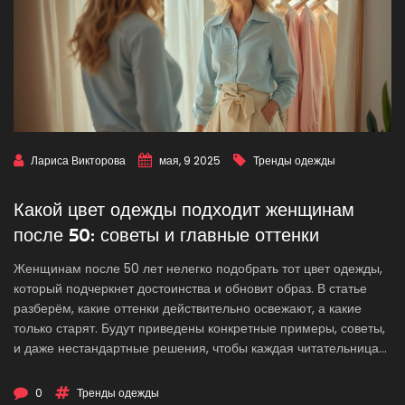
Лариса Викторова
мая, 9 2025
Тренды одежды
Какой цвет одежды подходит женщинам
после 50: советы и главные оттенки
Женщинам после 50 лет нелегко подобрать тот цвет одежды,
который подчеркнет достоинства и обновит образ. В статье
разберём, какие оттенки действительно освежают, а какие
только старят. Будут приведены конкретные примеры, советы,
и даже нестандартные решения, чтобы каждая читательница
нашла свой идеальный вариант. Узнаете, какие сочетания
работают безотказно и почему стоит быть осторожнее с
0
Тренды одежды