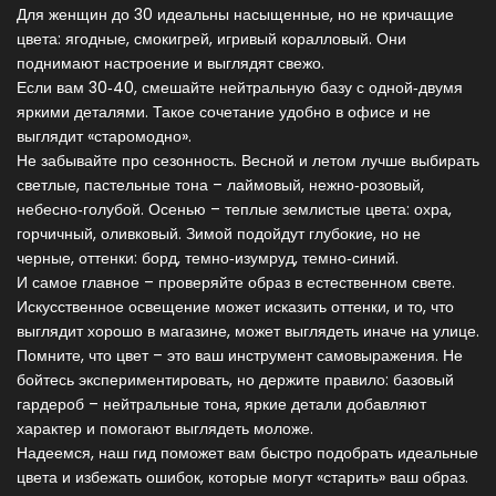
Для женщин до 30 идеальны насыщенные, но не кричащие
цвета: ягодные, смокигрей, игривый коралловый. Они
поднимают настроение и выглядят свежо.
Если вам 30‑40, смешайте нейтральную базу с одной‑двумя
яркими деталями. Такое сочетание удобно в офисе и не
выглядит «старомодно».
Не забывайте про сезонность. Весной и летом лучше выбирать
светлые, пастельные тона – лаймовый, нежно‑розовый,
небесно‑голубой. Осенью – теплые землистые цвета: охра,
горчичный, оливковый. Зимой подойдут глубокие, но не
черные, оттенки: борд, темно‑изумруд, темно‑синий.
И самое главное – проверяйте образ в естественном свете.
Искусственное освещение может исказить оттенки, и то, что
выглядит хорошо в магазине, может выглядеть иначе на улице.
Помните, что цвет – это ваш инструмент самовыражения. Не
бойтесь экспериментировать, но держите правило: базовый
гардероб – нейтральные тона, яркие детали добавляют
характер и помогают выглядеть моложе.
Надеемся, наш гид поможет вам быстро подобрать идеальные
цвета и избежать ошибок, которые могут «старить» ваш образ.