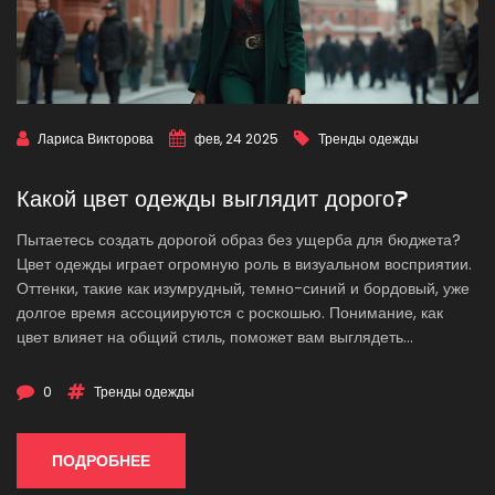
Лариса Викторова
фев, 24 2025
Тренды одежды
Какой цвет одежды выглядит дорого?
Пытаетесь создать дорогой образ без ущерба для бюджета?
Цвет одежды играет огромную роль в визуальном восприятии.
Оттенки, такие как изумрудный, темно-синий и бордовый, уже
долгое время ассоциируются с роскошью. Понимание, как
цвет влияет на общий стиль, поможет вам выглядеть
элегантно. Узнайте, какие цвета могут сделать ваш гардероб
более изысканным.
0
Тренды одежды
ПОДРОБНЕЕ