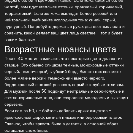
рядом с белой и кремовой тканью. Если кожа кажется более
желтой, вам идут «теплые» оттенки: оранжевый, коричневый,
терракотовый. Если же кожа выглядит более розовой или
нейтральной, выбирайте «холодные» тона: синий, серый,
пурпурный. Попробуйте держать в руках два цветных листа и
сравнить, какой делает ваш цвет лица светлее – тот и будет
вашим базовым.
Возрастные нюансы цвета
После 40 многие замечают, что некоторые цвета делают их
старше. Это обычно слишком темные, монохромные оттенки –
черный, темно-серый, глубокий борд. Вместо них возьмите
более мягкие версии: темно‑синий вместо черного,
бордо‑красный с ноткой розового, серый с голубым отливом.
Для мужчин после 50 подойдут нейтральные серо‑голубые и
светло‑коричневые тона, они сохраняют молодость и выглядят
серьезно.
Если вам за 50, не бойтесь добавить ярких акцентов –
ярко‑красный шарф, мятный пиджак или бирюзовый платок.
Главное, чтобы яркость была в деталях, а основной образ
оставался спокойным.