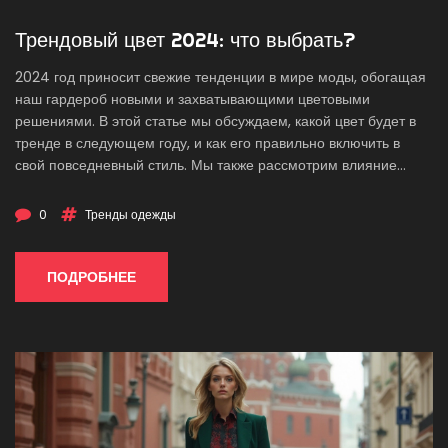
Трендовый цвет 2024: что выбрать?
2024 год приносит свежие тенденции в мире моды, обогащая
наш гардероб новыми и захватывающими цветовыми
решениями. В этой статье мы обсуждаем, какой цвет будет в
тренде в следующем году, и как его правильно включить в
свой повседневный стиль. Мы также рассмотрим влияние
цвета на восприятие вашего образа и предложим
практические советы по сочетанию модных оттенков, чтобы
0
Тренды одежды
выглядеть современно и уверенно. Узнайте, как превратить
ваш гардероб из скучного в стильный, используя несколько
простых советов по выбору одежды.
ПОДРОБНЕЕ