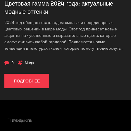
Цветовая гамма 2024 года: актуальные
модные оттенки
2024 год обещает стать годом смелых и неординарных
цветовых решений в мире моды. Этот год принесет новые
акценты на чувственные и выразительные цвета, которые
смогут оживить любой гардероб. Появляются новые
тенденции в текстурах тканей, которые помогут подчеркнуть
индивидуальность. Актуальны будут насыщенные оттенки, а
также интересные сочетания, которые придадут образу свежий
0
Мода
и современный вид.
ПОДРОБНЕЕ