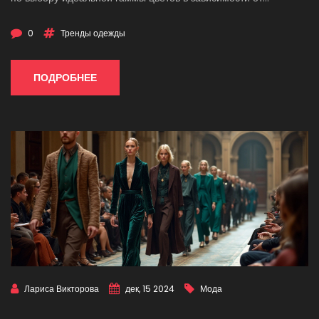
индивидуальных особенностей внешности. Узнайте, как
правильно использовать цвета, чтобы выглядеть моложе
0
Тренды одежды
каждый день.
ПОДРОБНЕЕ
Лариса Викторова
дек, 15 2024
Мода