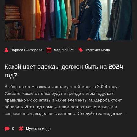
Лариса Викторова
мар, 2 2025
Мужская мода
Какой цвет одежды должен быть на 2024
год?
Выбор цвета – важная часть мужской моды в 2024 году.
Узнайте, какие оттенки будут в тренде в этом году, как
правильно их сочетать и какие элементы гардероба стоит
обновить. Этот гид поможет вам оставаться стильным и
современным, выделяясь из толпы. Следуйте за модными
тенденциями и выразите свою индивидуальность с помощью
цвета.
0
Мужская мода