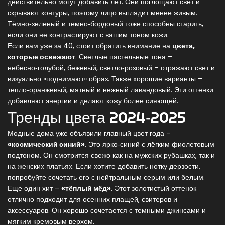
действительно могут добавить лет. Они поглощают свет и
скрывают контуры, поэтому лицо выглядит менее живым.
Тёмно‑зеленый и темно‑бордовый тоже способны старить,
если они не контрастируют с вашим тоном кожи.
Если вам уже за 40, стоит обратить внимание на
цвета,
которые освежают
. Светлые пастельные тона –
небесно‑голубой, бежевый, светло‑розовый – отражают свет и
визуально «поднимают» образ. Также хорошие варианты –
тепло‑оранжевый, мятный и нежный лавандовый. Эти оттенки
добавляют энергии и делают кожу более сияющей.
Тренды цвета 2024‑2025
Модные дома уже объявили главный цвет года –
«космический синий»
. Это ярко‑синий с лёгким фиолетовым
подтоном. Он смотрится свежо как на мужских рубашках, так и
на женских платьях. Если хотите добавить нотку дерзости,
попробуйте сочетать его с нейтральным серым или белым.
Еще один хит –
«тёплый мёд»
. Этот золотистый оттенок
отлично подходит для осенних плащей, свитеров и
аксессуаров. Он хорошо сочетается с темными джинсами и
мягким кремовым верхом.