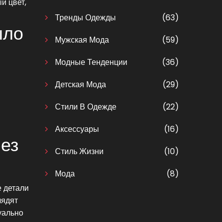
й цвет,
Тренды Одежды
(63)
ыло
Мужская Мода
(59)
Модные Тенденции
(36)
Детская Мода
(29)
Стили В Одежде
(22)
Аксессуары
(16)
без
Стиль Жизни
(10)
Мода
(8)
е детали
лядят
уально