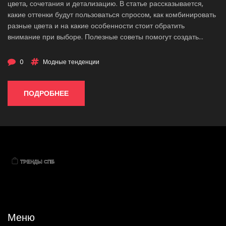
цвета, сочетания и детализацию. В статье рассказывается,
какие оттенки будут пользоваться спросом, как комбинировать
разные цвета и на какие особенности стоит обратить
внимание при выборе. Полезные советы помогут создать
стильный образ и не ошибиться с выбором пары. Интересные
факты из мира моды добавят свежих идей. Материал
0
Модные тенденции
подходит для тех, кто хочет идти в ногу с трендами.
ПОДРОБНЕЕ
Меню