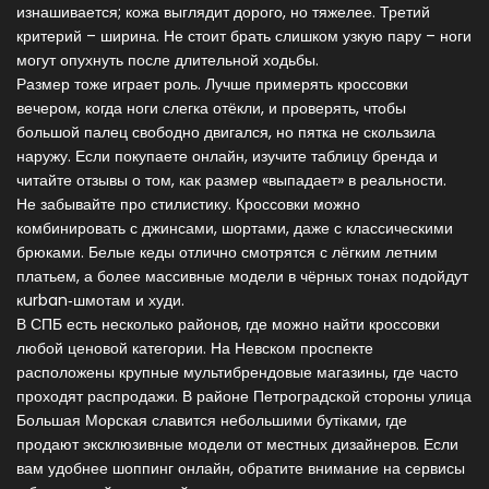
изнашивается; кожа выглядит дорого, но тяжелее. Третий
критерий – ширина. Не стоит брать слишком узкую пару – ноги
могут опухнуть после длительной ходьбы.
Размер тоже играет роль. Лучше примерять кроссовки
вечером, когда ноги слегка отёкли, и проверять, чтобы
большой палец свободно двигался, но пятка не скользила
наружу. Если покупаете онлайн, изучите таблицу бренда и
читайте отзывы о том, как размер «выпадает» в реальности.
Не забывайте про стилистику. Кроссовки можно
комбинировать с джинсами, шортами, даже с классическими
брюками. Белые кеды отлично смотрятся с лёгким летним
платьем, а более массивные модели в чёрных тонах подойдут
кurban‑шмотам и худи.
В СПБ есть несколько районов, где можно найти кроссовки
любой ценовой категории. На Невском проспекте
расположены крупные мультибрендовые магазины, где часто
проходят распродажи. В районе Петроградской стороны улица
Большая Морская славится небольшими бутіками, где
продают эксклюзивные модели от местных дизайнеров. Если
вам удобнее шоппинг онлайн, обратите внимание на сервисы