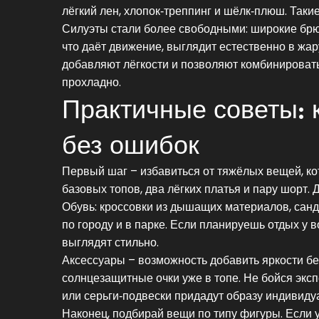
лёгкий лен, хлопок‑треппинг и шёлк‑плюш. Таки
Силуэты стали более свободными: широкие брю
что даёт движение, выглядит естественно в жар
добавляют лёгкости и позволяют комбинировать 
прохладно.
Практичные советы: 
без ошибок
Первый шаг – избавиться от тяжёлых вещей, к
базовых топов, два лёгких платья и пару шорт.
Обувь: кроссовки из дышащих материалов, санд
по городу и в парке. Если планируешь отдых у 
выглядят стильно.
Аксессуары – возможность добавить яркости б
солнцезащитные очки уже в топе. Не бойся экс
или серьги‑подвески придадут образу индивиду
Наконец, подбирай вещи по типу фигуры. Если 