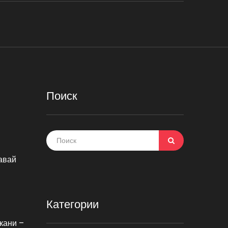
Поиск
Давай
Категории
кани –