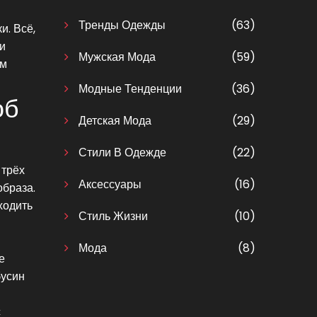
Тренды Одежды
(63)
и. Всё,
и
Мужская Мода
(59)
ом
Модные Тенденции
(36)
об
Детская Мода
(29)
Стили В Одежде
(22)
 трёх
Аксессуары
(16)
образа.
ходить
Стиль Жизни
(10)
Мода
(8)
е
бусин
с