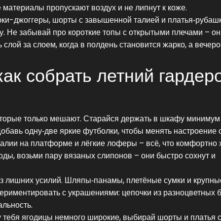
е материалы пропускают воздух и не липнут к коже.
ки-джоггеры, шорты с завышенной талией и платья‑рубашк
у. Не забывай про короткие топы с открытыми плечами – он
слой за слоем, когда в полдень становится жарко, а вечер
как собрать летний гардер
оторые только мешают. Старайся держать в шкафу минимум
 Добавь одну‑две яркие футболки, чтобы менять настроение 
алии на платформе и лёгкие лоферы – всё, что комфортно 
воды, возьми пару вязаных слипонов – они быстро сохнут и
ез лишних усилий. Шляпы‑панамы, плетёные сумки и крупны
периментировать с украшениями: цепочки из разноцветных 
альность.
у тебя ягодицы немного широкие, выбирай шорты и платья 