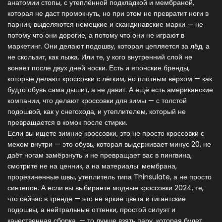
анатомии стопы, с утеплённой подкладкой и мембраной,
которая не даст промокнуть, но при этом не превратит ноги в
парник
, выделяются немецкие и скандинавские марки — не
потому что они дорогие, а потому что они не играют в
маркетинг. Они делают подошву, которая цепляется за лёд, а
не скользит, как лыжа. Или те, у кого внутренний слой не
воняет после двух дней носки. Есть и японские бренды,
которые делают кроссовки с лёгким, но плотным верхом — как
будто обувь сама дышит, а не давит. А ещё есть американские
компании, что делают кроссовки для зимы — с толстой
подошвой, как у снегохода, и утеплителем, который не
превращается в комок после стирки.
Если вы ищете
зимние кроссовки
,
это не просто кроссовки с
мехом внутри — это обувь, которая выдерживает минус 20, не
даёт ногам замёрзнуть и не превращает вас в пингвина
,
смотрите не на ценник, а на материалы: мембрана,
прорезиненные швы, утеплитель типа Thinsulate, а не просто
синтепон. А если вы выбираете
модные кроссовки 2024
,
те,
что сейчас в тренде — это не яркие цвета и гигантские
подошвы, а нейтральные оттенки, простой силуэт и
качественная сборка
, — то лучше взять пару, которая будет