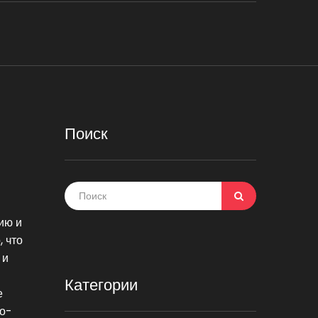
Поиск
ию и
, что
 и
Категории
е
но-