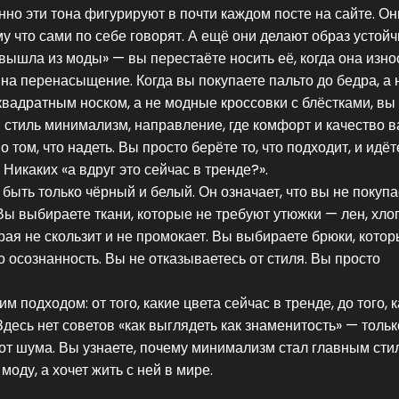
но эти тона фигурируют в почти каждом посте на сайте. Он
у что сами по себе говорят. А ещё они делают образ устой
«вышла из моды» — вы перестаёте носить её, когда она изно
 на перенасыщение. Когда вы покупаете пальто до бедра, а 
квадратным носком, а не модные кроссовки с блёстками, вы
.
стиль минимализм
,
направление, где комфорт и качество 
о том, что надеть. Вы просто берёте то, что подходит, и идёт
Никаких «а вдруг это сейчас в тренде?».
 быть только чёрный и белый. Он означает, что вы не покупа
Вы выбираете ткани, которые не требуют утюжки — лен, хло
ая не скользит и не промокает. Вы выбираете брюки, котор
ро осознанность. Вы не отказываетесь от стиля. Вы просто
м подходом: от того, какие цвета сейчас в тренде, до того, к
Здесь нет советов «как выглядеть как знаменитость» — тольк
от шума. Вы узнаете, почему минимализм стал главным сти
моду, а хочет жить с ней в мире.