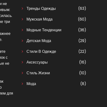
и не
Тренды Одежды
(63)
чивым:
силась.
Мужская Мода
(60)
не три
Модные Тенденции
(36)
важнее
е.
Детская Мода
(29)
ете
Стили В Одежде
(22)
пок с
Аксессуары
(16)
ые не
Стиль Жизни
(10)
ак
Мода
(8)
о
лем для