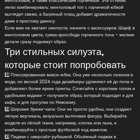
ментоловые, а также классический горчичный. Эти оттенки
легко комбинировать: ментоловый топ с горчичной юбкой
выглядит свежо, а багряный плащ добавит драматичности
даже к простому джинсу.
Если вам не хватает смелости, начните с аксессуаров. Шарф в
ментоловом цвете, сумка‑кроссбоди горчичного тона – мелкие
детали сразу поднимут образ.
Три стильных силуэта,
которые стоит попробовать
1️⃣ Плиссированная макси‑юбка. Она уже несколько сезонов в
моде, но весной 2024 года дизайнеры удлиняют её до пола и
добавляют более яркие принты. Сочетайте с коротким топом и
удобными кедами – получаете образ, который подходит и для
кафе, и для прогулки по Невскому.
2️⃣ Широкие брюки-капи. Они не просто удобны, они создают
лёгкую вертикаль, визуально вытягивая фигуру. Выбирайте
модели из лёгкой ткани, например, хлопка или льна, и
комбинируйте с простым футболкой под жакетом.
3️⃣ Пиджак с оверсайз-рубашкой. Объёмный пиджак в