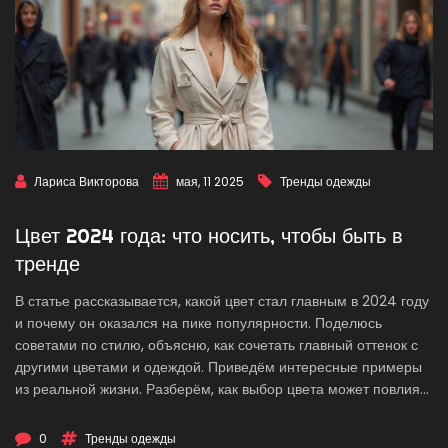
Лариса Викторова
мая, 11 2025
Тренды одежды
Цвет 2024 года: что носить, чтобы быть в
тренде
В статье рассказывается, какой цвет стал главным в 2024 году
и почему он оказался на пике популярности. Поделюсь
советами по стилю, объясню, как сочетать главный оттенок с
другими цветами и одеждой. Приведём интересные примеры
из реальной жизни. Разберём, как выбор цвета может повлиять
на настроение и даже карьеру. Статья подходит всем, кто
хочет быть в курсе модных трендов.
0
Тренды одежды