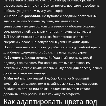
летнее небо и отлично смотрится на футболках, брюках и
аксессуарах. Для тех, кто боится яркого, достаточно добавить
небольшую деталь – сумку или шарф.
2. Пепельно‑розовый.
Не путайте с бледным пастельным –
здесь есть чуть больше глубины, что делает его
универсальным для офисных и вечерних образов. Хорошо
сочетается с нейтральными тонами и темным денимом.
3. Тёплый топазовый оранж.
Этот оттенок заряжает
энергией и особенно популярен в уличных коллекциях.
Попробуйте носить его в виде рубашки или куртки‑бомбера, а
для более сдержанного образа – в виде аксессуаров.
4. Землистый хаки‑зеленый.
Годичный тренд, который
подходит почти всем. Его легко сочетать с коричневым,
бежевым и даже с ярким красным. Идеален для повседневных
джинсов и верхней одежды.
5. Мягкий малахитовый.
Глубокий, слегка блестящий
зеленый стал фаворитом в дизайнерских коллекциях осени.
Выбирайте пальто или брюки в этом цвете, если хотите
добавить нотку роскоши без кричащего эффекта.
Как адаптировать цвета под