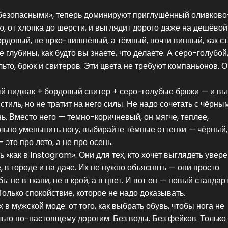
«безопасными», теперь доминируют
приглушённый оливково
ью, от хлопка до шерсти, и выглядит дорого даже на дешёво
ордовый
,
не ярко-вишнёвый, а тёмный, почти винный, как с
 глубины, как будто вы знаете, что делаете. А
серо-голубой
ьто, брюк и свитеров
. Эти цвета не требуют компаньонов. 
ый пиджак + бордовый свитер + серо-голубые брюки — и вы
стиль, но не тратит на него силы. Не надо сочетать с чёрным
ь. Вместо него — темно-коричневый, он мягче, теплее,
уально уменьшить ногу, выбирайте тёмные оттенки — чёрный
это про лето, а не про осень.
 «как в Instagram». Они для тех, кто хочет выглядеть увере
е, в городе и на даче. Их не нужно объяснять — они просто
 не в ткани, не в крой, а в цвет. И вот он — новый стандарт
Только спокойствие, которое не надо доказывать.
 в мужской моде: от того, как выбрать обувь, чтобы нога не
альто по-настоящему дорогим. Без воды. Без фейков. Только 