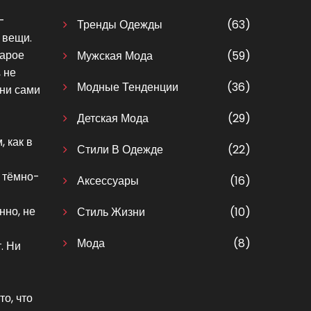
-
Тренды Одежды
(63)
й вещи
.
тарое
Мужская Мода
(59)
,
не
Модные Тенденции
(36)
Они сами
Детская Мода
(29)
, как в
Стили В Одежде
(22)
, тёмно-
Аксессуары
(16)
нно, не
Стиль Жизни
(10)
Мода
(8)
. Ни
то, что