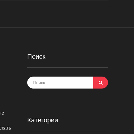
Поиск
не
Категории
скать