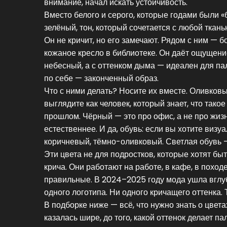
внимание, начал искать устойчивость.
Вместо белого и серого, которые годами были 
зелёный
,
тон, который сочетается с любой ткан
Он не кричит, но его замечают. Рядом с ним —
б
кожаное кресло в библиотеке
. Он даёт ощущение
небесный, а с оттенком дыма — идеален для пал
по себе — законченный образ.
Что с ними делать? Носите их вместе. Оливков
выглядите как человек, который знает, что такое 
прошлом. Чёрный — это про офис, а не про жизн
естественнее. И да, обувь: если вы хотите виз
коричневый, тёмно-оливковый. Светлая обувь — 
Эти цвета не для подростков, которые хотят быть
крича. Они работают на работе, в кафе, в поход
правильные. В 2024–2025 году мода ушла вглубь:
одного логотипа. Ни одного кричащего оттенка. 
В подборке ниже — всё, что нужно знать о цветах
казалась шире, до того, какой оттенок делает п