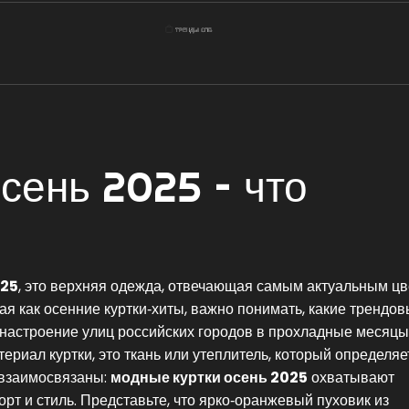
сень 2025 – что
025
,
это верхняя одежда, отвечающая самым актуальным ц
ная как
осенние куртки‑хиты
, важно понимать, какие
трендов
 настроение улиц российских городов в прохладные месяцы
териал куртки
,
это ткань или утеплитель, который определяе
 взаимосвязаны:
модные куртки осень 2025
охватывают
рт и стиль. Представьте, что ярко‑оранжевый пуховик из