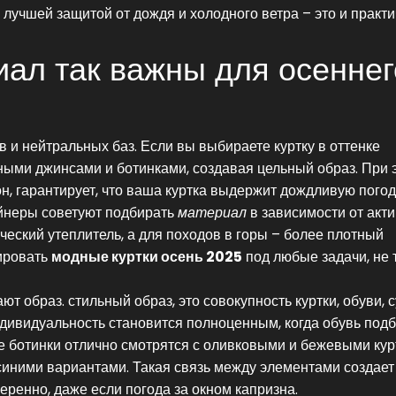
учшей защитой от дождя и холодного ветра – это и практич
иал так важны для осеннег
в и нейтральных баз. Если вы выбираете куртку в оттенке
мными джинсами и ботинками, создавая цельный образ. При 
, гарантирует, что ваша куртка выдержит дождливую погод
айнеры советуют подбирать
материал
в зависимости от акти
ический утеплитель, а для походов в горы – более плотный
тировать
модные куртки осень 2025
под любые задачи, не 
ают образ.
стильный образ
,
это совокупность куртки, обуви, 
ндивидуальность
становится полноценным, когда обувь под
е ботинки отлично смотрятся с оливковыми и бежевыми кур
синими вариантами. Такая связь между элементами создает
еренно, даже если погода за окном капризна.