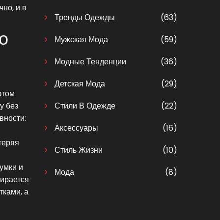
но, и в
Тренды Одежды
(63)
о
Мужская Мода
(59)
Модные Тенденции
(36)
Детская Мода
(29)
этом
у без
Стили В Одежде
(22)
вности:
Аксессуары
(16)
теряя
Стиль Жизни
(10)
сумки и
Мода
(8)
бирается
тками, а