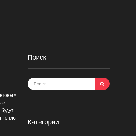
Поиск
ветовым
ые
будут
т тепло,
Категории