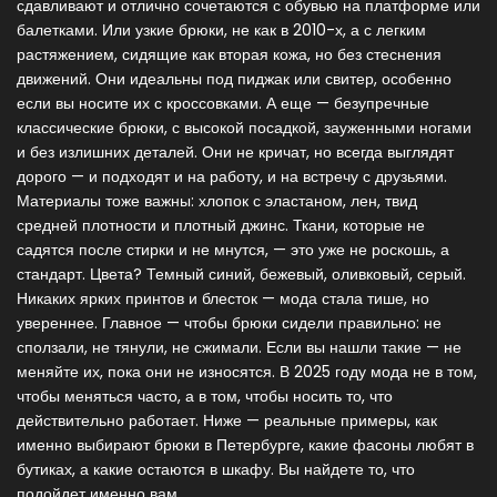
сдавливают и отлично сочетаются с обувью на платформе или
балетками
. Или
узкие брюки
,
не как в 2010-х, а с легким
растяжением, сидящие как вторая кожа, но без стеснения
движений. Они идеальны под пиджак или свитер, особенно
если вы носите их с кроссовками
. А еще —
безупречные
классические брюки
,
с высокой посадкой, зауженными ногами
и без излишних деталей. Они не кричат, но всегда выглядят
дорого — и подходят и на работу, и на встречу с друзьями
.
Материалы тоже важны: хлопок с эластаном, лен, твид
средней плотности и плотный джинс. Ткани, которые не
садятся после стирки и не мнутся, — это уже не роскошь, а
стандарт. Цвета? Темный синий, бежевый, оливковый, серый.
Никаких ярких принтов и блесток — мода стала тише, но
увереннее. Главное — чтобы брюки сидели правильно: не
сползали, не тянули, не сжимали. Если вы нашли такие — не
меняйте их, пока они не износятся. В 2025 году мода не в том,
чтобы меняться часто, а в том, чтобы носить то, что
действительно работает. Ниже — реальные примеры, как
именно выбирают брюки в Петербурге, какие фасоны любят в
бутиках, а какие остаются в шкафу. Вы найдете то, что
подойдет именно вам.