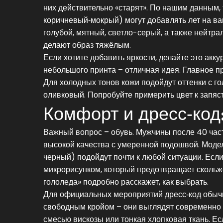
них действительно «старят». По нашим данным, 
коричневый‑мокрый) могут добавлять лет на в
голубой, мятный, светло-серый, а также нейтр
делают образ тяжёлым.
Если хотите добавить яркости, делайте это акк
небольшого принта – отличная идея. Главное пр
Для холодных тонов кожи подойдут оттенки с го
оливковый. Попробуйте примерить цвет к запяст
Комфорт и дресс‑код
Важный вопрос – обувь. Мужчины после 40 част
высокой качества с умеренной подошвой. Модел
черный) подойдут почти к любой ситуации. Есл
микрорисунком, который предотвращает скольж
гололеда» подробно расскажет, как выбрать.
Для официальных мероприятий дресс‑код обычно
свободным кройом – они выглядят современно и
смесью вискозы или тонкая хлопковая ткань. Ес