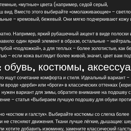
темные, «мутные» цвета (например, седой серый,
аш вид. Вместо этого выбирайте «омолаживающие» – светло
альные – кремовый, бежевый. Они мягко подчеркивают кожу 
уратно. Например, яркий рубашечный акцент в виде полоски 
авило: один яркий элемент в образе, остальные – нейтраль
лубой «подложкой», а для теплых – более золотистые, как б
ью – если кожа выглядит более живой, значит, цвет вам под
: обувь, костюмы, аксессу
о ищут сочетание комфорта и стиля. Идеальный вариант –
и вроде «дерби» или «броги» в классических оттенках (кор
и нужен вариант для зимы, обратите внимание на подошву с
ение – статья «Выбираем лучшую подошву для обуви прот
 «костюм и галстук». Выбирайте костюмы со слегка более
 не стесняют движения. Ткани лучше лёгкие, дышащие: ше
ли хотите добавить изюминку, замените классический галсту