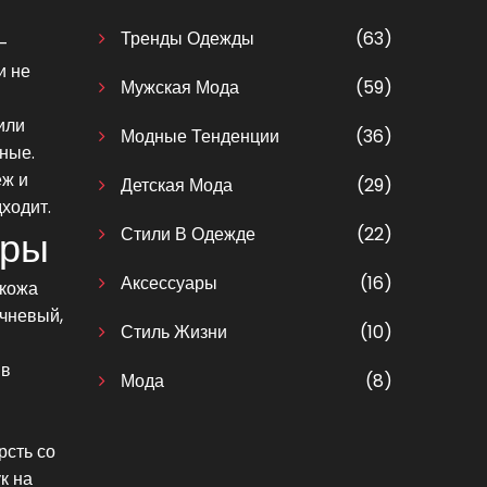
Тренды Одежды
(63)
-
и не
Мужская Мода
(59)
или
Модные Тенденции
(36)
ные.
еж и
Детская Мода
(29)
ходит.
Стили В Одежде
(22)
ары
Аксессуары
(16)
 кожа
ичневый,
Стиль Жизни
(10)
ив
Мода
(8)
рсть со
к на