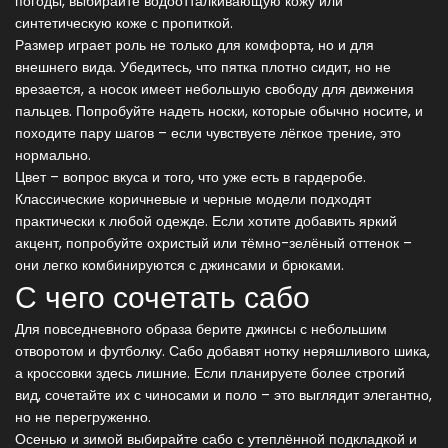
погоды, выбирайте водоотталкивающую кожу или
синтетическую коже с пропиткой.
Размер играет роль не только для комфорта, но и для
внешнего вида. Убедитесь, что пятка плотно сидит, но не
врезается, а носок имеет небольшую свободу для движения
пальцев. Попробуйте надеть носки, которые обычно носите, и
походите пару шагов – если чувствуете лёгкое трение, это
нормально.
Цвет – вопрос вкуса и того, что уже есть в гардеробе.
Классические коричневые и черные модели подходят
практически к любой одежде. Если хотите добавить яркий
акцент, попробуйте охристый или тёмно-зелёный оттенок –
они легко комбинируются с джинсами и брюками.
С чего сочетать сабо
Для повседневного образа берите джинсы с небольшим
отворотом и футболку. Сабо добавят нотку неряшливого шика,
а кроссовки здесь лишние. Если планируете более строгий
вид, сочетайте их с чиносами и поло – это выглядит элегантно,
но не перегруженно.
Осенью и зимой выбирайте сабо с утеплённой подкладкой и